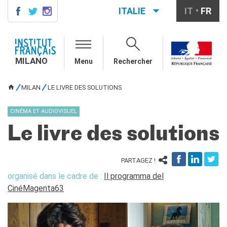
ITALIE
IT
FR
MILANO
AGENDA
MILANO
Menu
Rechercher
AGENDA
CONTACTS
MILAN
LE LIVRE DES SOLUTIONS
VOUS ÊTES ICI
COURS DE FRANÇAIS
Cours quadrimestriels et
CINÉMA ET AUDIOVISUEL
annuels de français
Le livre des solutions
Cours intensifs mensuels de
français
Cours collectifs enfants et
PARTAGEZ !
adolescents
organisé dans le cadre de :
Il programma del
Cours privés sur mesure
CinéMagenta63
Ateliers thématiques
Cours de préparation
DELF/DALF
Corsi su piattaforma