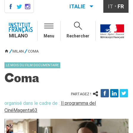
ITALIE
IT
FR
MILANO
AGENDA
MILANO
Menu
Rechercher
AGENDA
CONTACTS
MILAN
COMA
VOUS ÊTES ICI
COURS DE FRANÇAIS
Cours quadrimestriels et
LE MOIS DU FILM DOCUMENTAIRE
annuels de français
Coma
Cours intensifs mensuels de
français
Cours collectifs enfants et
PARTAGEZ !
adolescents
organisé dans le cadre de :
Il programma del
Cours privés sur mesure
CinéMagenta63
Ateliers thématiques
Cours de préparation
DELF/DALF
Corsi su piattaforma