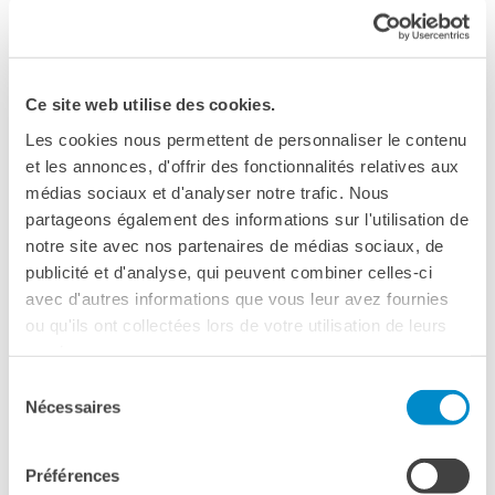
finzione e realtà, guidata da una inquietante e misteriosa
RECHERCHER
youtuber, Patricia Coma.
Ce site web utilise des cookies.
Les cookies nous permettent de personnaliser le contenu
et les annonces, d'offrir des fonctionnalités relatives aux
médias sociaux et d'analyser notre trafic. Nous
partageons également des informations sur l'utilisation de
notre site avec nos partenaires de médias sociaux, de
Please
accept marketing-cookies
to watch this video.
publicité et d'analyse, qui peuvent combiner celles-ci
avec d'autres informations que vous leur avez fournies
ou qu'ils ont collectées lors de votre utilisation de leurs
services.
Sélection
Nécessaires
du
VERSIONE ORIGINALE FRANCESE CON
consentement
SOTTOTITOLI IN ITALIANO
Préférences