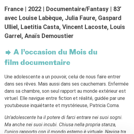
Coopération universitaire
France | 2022 | Documentaire/Fantasy | 83’
Séjours linguistiques en
France
avec Louise Labèque, Julia Faure, Gaspard
Étudier en France
Ulliel, Laetitia Casta, Vincent Lacoste, Louis
Garrel, Anaïs Demoustier
PARTENARIATS
Louer nos espaces
Le cercle des amis
A l’occasion du Mois du
QUI SOMMES-NOUS ?
film documentaire
Contatti
L'Institut français Italia
Une adolescente a un pouvoir, celui de nous faire entrer
Où sommes nous ?
dans ses rêves. Mais aussi dans ses cauchemars. Enfermée
Notre équipe
dans sa chambre, son seul rapport au monde extérieur est
Notre charte qualité
virtuel. Elle navigue entre fiction et réalité, guidée par une
La Carte Institut français
youtubeuse inquiétante et mystérieuse, Patricia Coma.
Milano
Un’adolescente ha il potere di farci entrare nei suoi sogni.
Offres d'emplois/stages
Ma anche nei suoi incubi. Chiusa nella propria stanza,
Autres institutions
françaises
l’unico rapporto con il mondo esterno è virtuale. Naviga tra