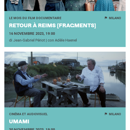
LE MOIS DU FILM DOCUMENTAIRE
MILANO
RE­TOUR À REIMS [FRAG­MENTS]
16 NOVEMBRE 2023, 19:00
di Jean-Gabriel Périot | con Adèle Haenel
CINÉMA ET AUDIOVISUEL
MILANO
UMAMI
30 NOVEMBRE 2023, 19:00