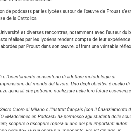
ion de podcasts par les lycées autour de l’œuvre de Proust s’est
ise de la Cattolica.
Université et diverses rencontres, notamment avec l’auteur du 
ts réalisés par les lycéens rendent compte de leur expérience
 abordés par Proust dans son œuvre, offrant une véritable réflex
li e l’orientamento consentono di adottare metodologie di
prensione del mondo del lavoro. Uno degli obiettivi è quello di
ze generali che potranno riutilizzare nelle loro future esperienze
 Sacro Cuore di Milano e l’Institut français (con il finanziamento d
CTO «Madeleines en Podcast» ha permesso agli studenti delle scu
ere, scoprire o riscoprire l’opera di uno dei più importanti autori
tempo perduto», la sua opera più imponente, Proust dipinge un