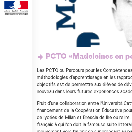
Cours pour les écoles
Cours entreprises
Informazioni utili: Calendario
e CGV
Cours de théâtre
DIPLÔMES ET TESTS
Diplômes DELF DALF
Test de Connaissance du
PCTO «Madeleines en 
Français TCF
Les PCTO ou Parcours pour les Compétences T
SERVICES DE
TRADUCTION
méthodologies d’apprentissage en les rapproc
objectifs est de permettre aux élèves de dév
MÉDIATHÈQUE
nouveau dans leurs futures expériences acadé
Accès au catalogue
Culturethèque
Fruit d’une collaboration entre l’Università Cat
financement de la Coopération Éducative pour
CINEMA
de lycées de Milan et Brescia de lire ou relire
ÉCOLE & UNIVERSITÉ
français à qui l’on doit la fameuse suite litté
Coopération éducative
mouvement vers l’avenir se superposant au pa