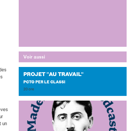
Voir aussi
des
PRO­JET "AU TRA­VAIL"
es
PCTO PER LE CLASSI
20 ore
èves
ur
t un