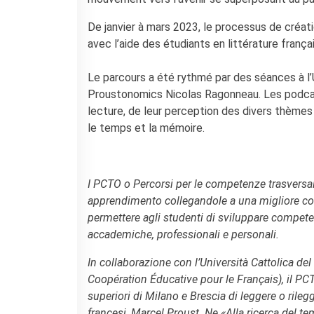
Coopération universitaire
Séjours linguistiques en
De janvier à mars 2023, le processus de créat
France
avec l’aide des étudiants en littérature frança
Étudier en France
Le parcours a été rythmé par des séances à l’
PARTENARIATS
Proustonomics Nicolas Ragonneau. Les podcas
Louer nos espaces
lecture, de leur perception des divers thèmes
Le cercle des amis
le temps et la mémoire.
QUI SOMMES-NOUS ?
Contatti
L'Institut français Italia
I PCTO o Percorsi per le competenze trasversa
Où sommes nous ?
apprendimento collegandole a una migliore com
Notre équipe
permettere agli studenti di sviluppare competen
Notre charte qualité
accademiche, professionali e personali.
La Carte Institut français
Milano
In collaborazione con l’Università Cattolica del
Offres d'emplois/stages
Coopération Éducative pour le Français), il P
Autres institutions
superiori di Milano e Brescia di leggere o rilegg
françaises
francesi, Marcel Proust. Ne «Alla ricerca del 