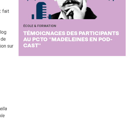
 fait
ÉCOLE & FORMATION
blog
TÉ­MOI­GNAGES DES PAR­TI­CI­PANTS
 de
AU PCTO "MA­DE­LEINES EN POD­
ion sur
CAST"
ella
ole