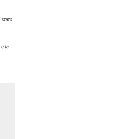
 stato
 e la