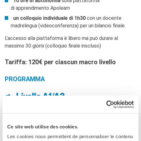
10 ore in autonomia
sulla piattaforma
di apprendimento Apolearn
un colloquio individuale di 1h30
con un docente
madrelingua (videoconferenza) per un bilancio finale.
L’accesso alla piattaforma è libero ma può durare al
massimo 30 giorni (colloquio finale inscluso)
Tariffa: 120€ per ciascun macro livello
PROGRAMMA
Livello A1/A2
Le présent, l’impératif affirmatif et négatif
Les gallicismes
Ce site web utilise des cookies.
Les articles, les articles contractés, les prépositions
Les cookies nous permettent de personnaliser le contenu
de lieu, les partitifs