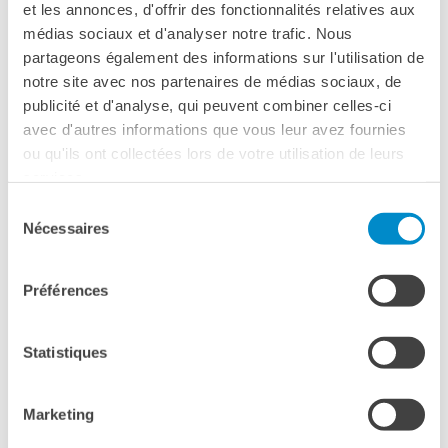
et les annonces, d'offrir des fonctionnalités relatives aux
Les adjectifs possessifs, démonstratifs
médias sociaux et d'analyser notre trafic. Nous
La forme interrogative et les adjectifs interrogatifs
partageons également des informations sur l'utilisation de
notre site avec nos partenaires de médias sociaux, de
Le passé composé et l’imparfait
publicité et d'analyse, qui peuvent combiner celles-ci
Les accords des adjectifs,
avec d'autres informations que vous leur avez fournies
ou qu'ils ont collectées lors de votre utilisation de leurs
Le comparatif et le superlatif
services.
Les prépositions de temps
Sélection
Les pronoms relatifs (qui, que, dont, où)
Nécessaires
du
Les pronoms COD - COI - EN - Y
consentement
Le futur simple/ le conditionnel de politesse ​/
Préférences
sensibilisation au subjonctif
Statistiques
Livello B1
Les doubles pronoms
Marketing
La phrase négative et la place de la négation