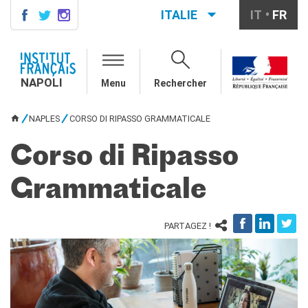
ITALIE
IT
FR
NAPOLI
CONTACTS
NAPOLI
Menu
Rechercher
COURS DE FRANÇAIS
DIPLÔMES DELF DALF
NAPLES
CORSO DI RIPASSO GRAMMATICALE
VOUS ÊTES ICI
MÉDIATHÈQUE
Corso di Ripasso
Présentation
Culturethèque, bibliothèque
numérique
Grammaticale
Ressources
bibliographiques
PARTAGEZ !
ÉCOLE & UNIVERSITÉ
Coopération éducative
Coopération universitaire
Étudier en France