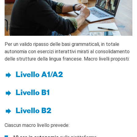
QUI SOMMES-NOUS ?
L'équipe
Contacts et horaires
IF Italia
Carte de membre
Nos partenaires
Per un valido ripasso delle basi grammaticali, in totale
Diventare sponsor
autonomia con esercizi interattivi mirati al consolidamento
Certificazione ISO UNI EN
delle strutture della lingua francese. Macro livelli proposti:
9001: 2015
RECHERCHER
Livello A1/A2
Livello B1
Livello B2
Ciascun macro livello prevede: