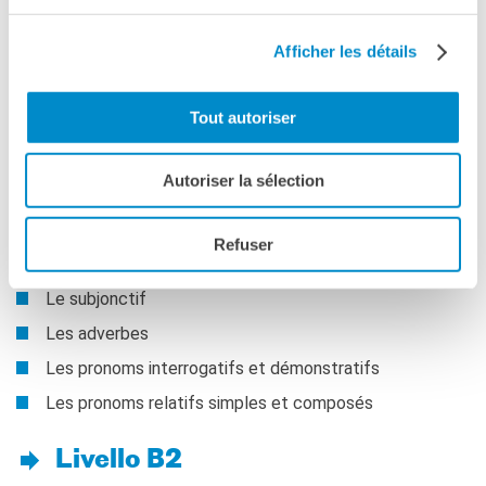
Les accords des participes passés conjugués avec
Afficher les détails
”avoir” et ”être”
Le passif
Tout autoriser
La phrase interrogative et l’interrogation indirecte
Le conditionnel présent
Autoriser la sélection
L’hypothèse sur le futur et sur le présent
Le discours indirect au présent et au passé
Refuser
L’expression de la durée
Le subjonctif
Les adverbes
Les pronoms interrogatifs et démonstratifs
Les pronoms relatifs simples et composés
Livello B2