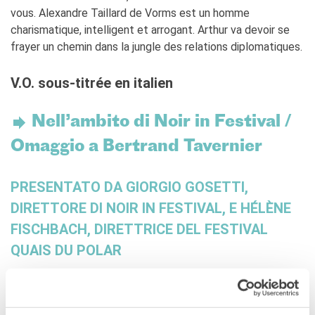
vous. Alexandre Taillard de Vorms est un homme
charismatique, intelligent et arrogant. Arthur va devoir se
frayer un chemin dans la jungle des relations diplomatiques.
V.O. sous-titrée en italien
Nell’ambito di Noir in Festival /
Omaggio a Bertrand Tavernier
PRESENTATO DA GIORGIO GOSETTI,
DIRETTORE DI NOIR IN FESTIVAL, E HÉLÈNE
FISCHBACH, DIRETTRICE DEL FESTIVAL
QUAIS DU POLAR
Arthur Vlaminck, fresco di laurea presso l’ENA, viene
assunto al Ministero degli Esteri, dove viene incaricato di
redigere i discorsi del ministro. La disillusione però è dietro