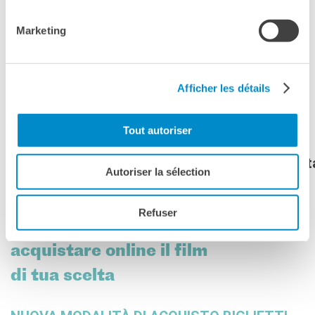
Marketing
TARIFFE
Afficher les détails
biglietto intero 7 €
tariffa ridotta 5€ (abbonati carte IFM, over
Tout autoriser
65, ragazzi fino
a 26 anni, insegnanti di francese nelle scuole 
Autoriser la sélection
NOVITÀ SALTACODA: clicca
Refuser
nell’elenco qui sotto per
acquistare online il film
di tua scelta