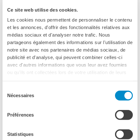
l’angolo: Alexandre Taillard de Vorms è un uomo
Ce site web utilise des cookies.
carismatico, intelligente e arrogante e Arthur dovrà
Les cookies nous permettent de personnaliser le contenu
imparare a farsi strada nella giungla delle
et les annonces, d'offrir des fonctionnalités relatives aux
relazioni diplomatiche.
médias sociaux et d'analyser notre trafic. Nous
partageons également des informations sur l'utilisation de
VERSIONE ORIGINALE FRANCESE CON
notre site avec nos partenaires de médias sociaux, de
SOTTOTITOLI IN ITALIANO
publicité et d'analyse, qui peuvent combiner celles-ci
avec d'autres informations que vous leur avez fournies
ou qu'ils ont collectées lors de votre utilisation de leurs
services.
Sélection
Nécessaires
du
consentement
Please
accept marketing-cookies
to watch this video.
Préférences
Statistiques