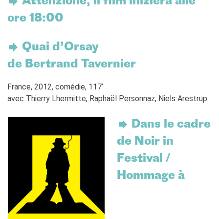
Attenzione, il film inizierà alle
Coopération universitaire
ore 18:00
Séjours linguistiques en
France
Étudier en France
Quai d’Orsay
PARTENARIATS
de Bertrand Tavernier
Louer nos espaces
Le cercle des amis
France, 2012, comédie, 117’
avec Thierry Lhermitte, Raphaël Personnaz, Niels Arestrup
QUI SOMMES-NOUS ?
Contatti
Dans le cadre
L'Institut français Italia
Où sommes nous ?
de Noir in
Notre équipe
Festival /
Notre charte qualité
La Carte Institut français
Hommage à
Milano
Offres d'emplois/stages
Autres institutions
françaises