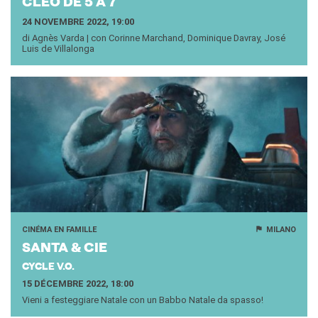
CLÉO DE 5 À 7
24 NOVEMBRE 2022, 19:00
di Agnès Varda | con Corinne Marchand, Dominique Davray, José
Luis de Villalonga
CINÉMA EN FAMILLE
MILANO
SANTA & CIE
CYCLE V.O.
15 DÉCEMBRE 2022, 18:00
Vieni a festeggiare Natale con un Babbo Natale da spasso!