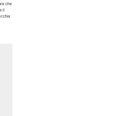
ara che
 il
ecchia