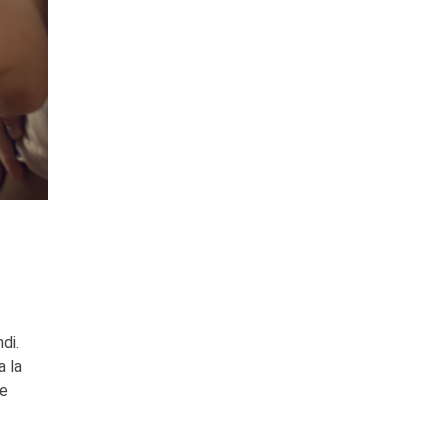
di.
a la
de