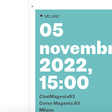
>
MILANO
05
novemb
2022,
15:00
CinéMagenta63
Corso Magenta 63
Milano