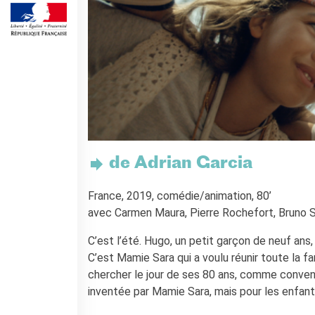
Cours pour les écoles
Cours entreprises
Informazioni utili: Calendario
e CGV
Cours de théâtre
DIPLÔMES ET TESTS
Diplômes DELF DALF
Test de Connaissance du
Français TCF
de Adrian Garcia
SERVICES DE
TRADUCTION
France, 2019, comédie/animation, 80’
MÉDIATHÈQUE
avec Carmen Maura, Pierre Rochefort, Bruno
Accès au catalogue
Culturethèque
C’est l’été. Hugo, un petit garçon de neuf ans,
C’est Mamie Sara qui a voulu réunir toute la fam
CINEMA
chercher le jour de ses 80 ans, comme convenu 
ÉCOLE & UNIVERSITÉ
inventée par Mamie Sara, mais pour les enfan
Coopération éducative