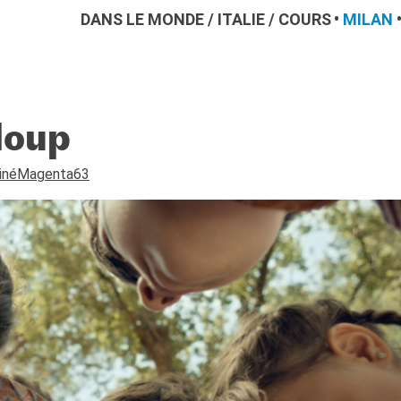
DANS LE MONDE
/
ITALIE
/
COURS
MILAN
 loup
CinéMagenta63