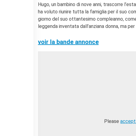
Coopération universitaire
Hugo, un bambino di nove anni, trascorre l’esta
Séjours linguistiques en
ha voluto riunire tutta la famiglia per il suo c
France
giorno del suo ottantesimo compleanno, come c
Étudier en France
leggenda inventata dall’anziana donna, ma per i
PARTENARIATS
voir la bande annonce
Louer nos espaces
Le cercle des amis
QUI SOMMES-NOUS ?
Contatti
L'Institut français Italia
Où sommes nous ?
Notre équipe
Notre charte qualité
La Carte Institut français
Milano
Offres d'emplois/stages
Please
accept
Autres institutions
françaises