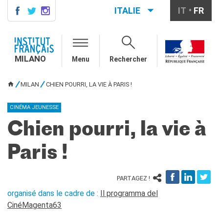
ITALIE
IT
FR
MILANO
AGENDA
MILANO
Menu
Rechercher
AGENDA
CONTACTS
MILAN
CHIEN POURRI, LA VIE À PARIS !
VOUS ÊTES ICI
COURS DE FRANÇAIS
Cours quadrimestriels et
CINÉMA JEUNESSE
annuels de français
Chien pourri, la vie à
Cours intensifs mensuels de
français
Paris !
Cours collectifs enfants et
adolescents
Cours privés sur mesure
PARTAGEZ !
Ateliers thématiques
organisé dans le cadre de :
Il programma del
Cours de préparation
DELF/DALF
CinéMagenta63
Corsi su piattaforma