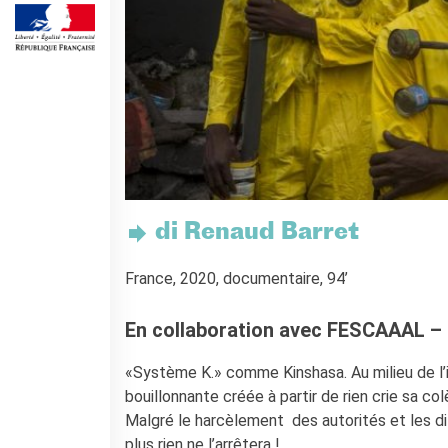
Cours pour les écoles
Cours entreprises
Informazioni utili: Calendario
e CGV
Cours de théâtre
DIPLÔMES ET TESTS
Diplômes DELF DALF
Test de Connaissance du
Français TCF
di Renaud Barret
SERVICES DE
TRADUCTION
France, 2020, documentaire, 94’
MÉDIATHÈQUE
Accès au catalogue
En collaboration avec FESCAAAL – F
Culturethèque
«Système K.» comme Kinshasa. Au milieu de l’i
CINEMA
bouillonnante créée à partir de rien crie sa co
ÉCOLE & UNIVERSITÉ
Malgré le harcèlement des autorités et les di
Coopération éducative
plus rien ne l’arrêtera !