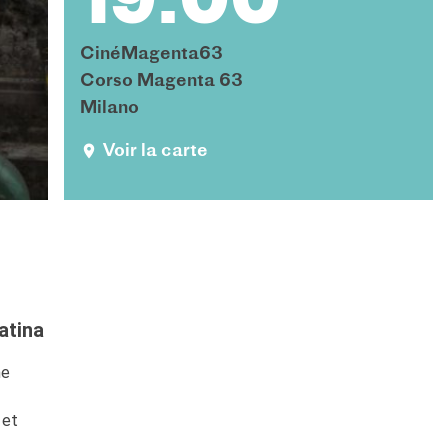
19:00
CinéMagenta63
Corso Magenta 63
Milano
Voir la carte
atina
ne
 et