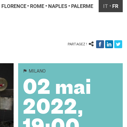
FLORENCE
ROME
NAPLES
PALERME
IT
FR
PARTAGEZ !
MILANO
02 mai
2022,