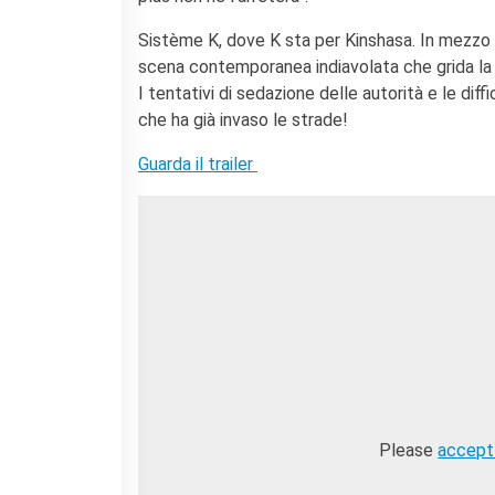
Coopération universitaire
Séjours linguistiques en
Sistème K, dove K sta per Kinshasa. In mezzo a 
France
scena contemporanea indiavolata che grida la 
Étudier en France
I tentativi di sedazione delle autorità e le dif
che ha già invaso le strade!
PARTENARIATS
Louer nos espaces
Guarda il trailer
Le cercle des amis
QUI SOMMES-NOUS ?
Contatti
L'Institut français Italia
Où sommes nous ?
Notre équipe
Notre charte qualité
La Carte Institut français
Milano
Offres d'emplois/stages
Please
accept
Autres institutions
françaises