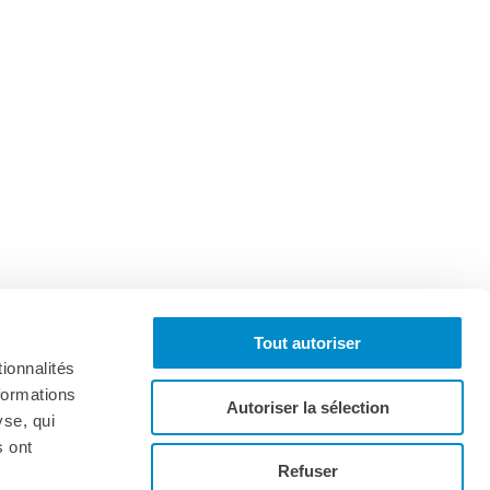
Tout autoriser
ionnalités
formations
Autoriser la sélection
yse, qui
s ont
onnez-vous à la lettre d'informations
Refuser