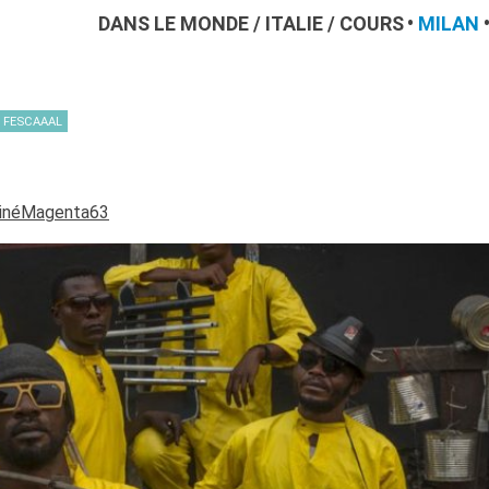
DANS LE MONDE
/
ITALIE
/
COURS
MILAN
– FESCAAAL
CinéMagenta63