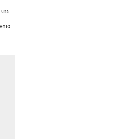
a una
mento