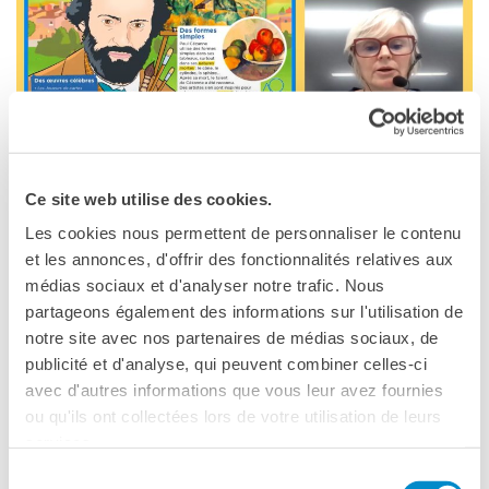
Cours pour les écoles
Cours entreprises
Informazioni utili: Calendario
e CGV
Cours de théâtre
DIPLÔMES ET TESTS
26 mai, 17:30
Diplômes DELF DALF
Ce site web utilise des cookies.
Online
Test de Connaissance du
Français TCF
Les cookies nous permettent de personnaliser le contenu
et les annonces, d'offrir des fonctionnalités relatives aux
SERVICES DE
médias sociaux et d'analyser notre trafic. Nous
TRADUCTION
partageons également des informations sur l'utilisation de
Nouveauté 2026 : le
MÉDIATHÈQUE
notre site avec nos partenaires de médias sociaux, de
Accès au catalogue
webinaire d’Isabelle
publicité et d'analyse, qui peuvent combiner celles-ci
Culturethèque
avec d'autres informations que vous leur avez fournies
Chaque mois, notre coordinatrice pédagogique vous
ou qu'ils ont collectées lors de votre utilisation de leurs
CINEMA
propose un rendez-vous d’une heure pour vous présenter
services.
ÉCOLE & UNIVERSITÉ
une activité clé en main, prête à être utilisée en classe.
Sélection
Coopération éducative
Les activités sont conçues pour être pratiques, ludiques et