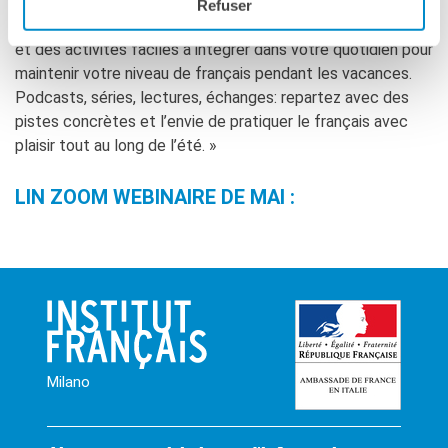
vivre votre français autrement ? Ce webinaire vous fera
Refuser
découvrir des idées inspirantes, des ressources motivantes
RECHERCHER
et des activités faciles à intégrer dans votre quotidien pour
maintenir votre niveau de français pendant les vacances.
Podcasts, séries, lectures, échanges: repartez avec des
pistes concrètes et l’envie de pratiquer le français avec
plaisir tout au long de l’été. »
LIN ZOOM WEBINAIRE DE MAI :
Milano