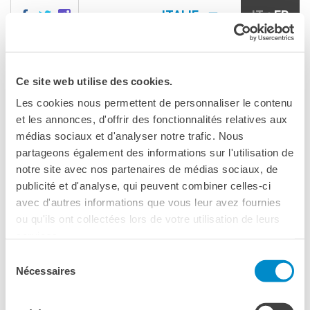
ITALIE
IT
FR
MILANO
AGENDA
Ce site web utilise des cookies.
MILANO
Menu
Rechercher
AGENDA
Les cookies nous permettent de personnaliser le contenu
CONTACTS
et les annonces, d'offrir des fonctionnalités relatives aux
MILAN
LE FRONT POPULAIRE (1936)
VOUS ÊTES ICI
médias sociaux et d'analyser notre trafic. Nous
COURS DE FRANÇAIS
Le Front populaire
partageons également des informations sur l'utilisation de
Cours quadrimestriels et
annuels de français
notre site avec nos partenaires de médias sociaux, de
Cours intensifs mensuels de
(1936)
publicité et d'analyse, qui peuvent combiner celles-ci
français
avec d'autres informations que vous leur avez fournies
Cours collectifs enfants et
ou qu'ils ont collectées lors de votre utilisation de leurs
adolescents
PARTAGEZ !
services.
Cours privés sur mesure
Histoire de France
Sélection
Ateliers thématiques
organisé dans le cadre de :
Ateliers en français
Nécessaires
du
Cours de préparation
DELF/DALF
consentement
Corsi su piattaforma