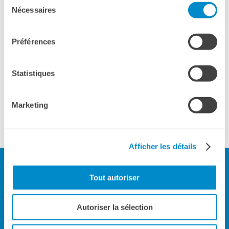
Cours pour les écoles
Nécessaires
du
MILANO
Cours entreprises
consentement
Informazioni utili: Calendario
Institut français Milano
Préférences
e CGV
Corso Magenta 63
Cours de théâtre
Milano
Téléphone +39 02 48 59 191
Statistiques
DIPLÔMES ET TESTS
Voir la carte
Diplômes DELF DALF
Test de Connaissance du
Marketing
Français TCF
nell’ambito di Bookcity Milano
SERVICES DE
TRADUCTION
Afficher les détails
MÉDIATHÈQUE
Accès au catalogue
Culturethèque
Tout autoriser
CINEMA
Milano
Autoriser la sélection
ÉCOLE & UNIVERSITÉ
Coopération éducative