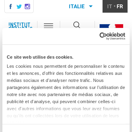
ITALIE
IT
FR
MILANO
AGENDA
MILANO
Menu
Rechercher
AGENDA
CONTACTS
MILAN
INCONTRO IN STREAMING | SANTIAGO AMIGORENA
VOUS ÊTES ICI
Ce site web utilise des cookies.
COURS DE FRANÇAIS
Cours quadrimestriels et
BOOKCITY MILANO
Les cookies nous permettent de personnaliser le contenu
annuels de français
et les annonces, d'offrir des fonctionnalités relatives aux
Incontro in
Cours intensifs mensuels de
médias sociaux et d'analyser notre trafic. Nous
français
partageons également des informations sur l'utilisation de
streaming | Santiago
Cours collectifs enfants et
notre site avec nos partenaires de médias sociaux, de
adolescents
publicité et d'analyse, qui peuvent combiner celles-ci
Cours privés sur mesure
Amigorena
avec d'autres informations que vous leur avez fournies
Ateliers thématiques
ou qu'ils ont collectées lors de votre utilisation de leurs
Cours de préparation
PARTAGEZ !
DELF/DALF
services.
Corsi su piattaforma
Sélection