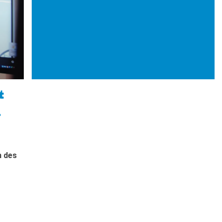
t
.
n des