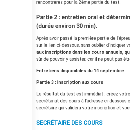
rencontrerez pour la 2ème partie du test.
Coopération universitaire
Séjours linguistiques en
France
Partie 2 : entretien oral et détermi
Étudier en France
(durée environ 30 min).
PARTENARIATS
Après avoir passé la première partie de l’épr
Louer nos espaces
sur le lien ci-dessous, sans oublier d’indiquer
Le cercle des amis
aux inscriptions dans les cours annuels, qu
QUI SOMMES-NOUS ?
sûr de pouvoir y assister, car il ne peut pas êtr
Contatti
Entretiens disponibiles du 14 septembre
L'Institut français Italia
Où sommes nous ?
Partie 3 : inscription aux cours
Notre équipe
Notre charte qualité
Le résultat du test est immédiat : créez vot
La Carte Institut français
secrétariat des cours à l’adresse ci-dessous e
Milano
secrétaire qui validera votre inscription et vo
Offres d'emplois/stages
Autres institutions
SECRÉTAIRE DES COURS
françaises