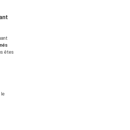
nant
uant
inés
us êtes
 le