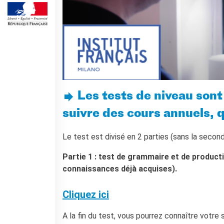
Cours pour les écoles
Cours entreprises
Informazioni utili: Calendario
e CGV
Cours de théâtre
DIPLÔMES ET TESTS
Diplômes DELF DALF
Test de Connaissance du
Les tests de niveau sont
Français TCF
suivre des cours annuels, 
SERVICES DE
TRADUCTION
Le test est divisé en 2 parties (sans la seconde
MÉDIATHÈQUE
Partie 1 : test de grammaire et de producti
Accès au catalogue
connaissances déjà acquises).
Culturethèque
CINEMA
Cliquez ici
ÉCOLE & UNIVERSITÉ
A la fin du test, vous pourrez connaître votre 
Coopération éducative