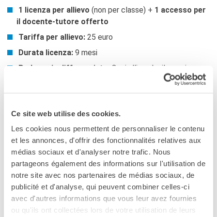
1 licenza per allievo
(non per classe) +
1 accesso per
il docente-tutore offerto
Tariffa per allievo:
25 euro
Durata licenza:
9 mesi
Pedagogia differenziata:
Ogni allievo ha il proprio
percorso e livello personalizzato
MODALITÀ DI ISCRIZIONE
Ce site web utilise des cookies.
Iscrizioni aperte tutto l’anno
Les cookies nous permettent de personnaliser le contenu
et les annonces, d'offrir des fonctionnalités relatives aux
Contattare l’
IF più vicino
(Milano, Firenze, Napoli
médias sociaux et d'analyser notre trafic. Nous
o Palermo).
partageons également des informations sur l'utilisation de
La richiesta deve essere trasmessa al servizio dei
notre site avec nos partenaires de médias sociaux, de
corsi dell’IF dall’insegnante o dal servizio
publicité et d'analyse, qui peuvent combiner celles-ci
amministrativo della scuola, specificando il numero di
avec d'autres informations que vous leur avez fournies
gruppi e di docenti-tutor, nonché il numero di licenze
ou qu'ils ont collectées lors de votre utilisation de leurs