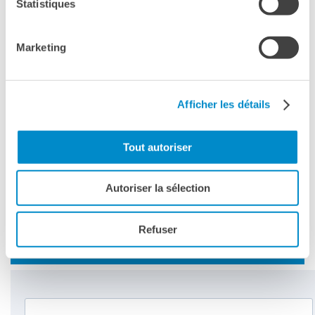
Statistiques
Marketing
Afficher les détails
Tout autoriser
DELF A2, B1, B2
PIAT­TA­FOR­MA DI PRE­PA­RA­ZIONE AL
DELF
Autoriser la sélection
IN AUTONOMIA, CON L'IA
Refuser
Richiedi informazioni sui corsi di francese