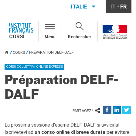
ITALIE
IT
FR
CORSI
COURS DE FRANÇAIS ÉTÉ
CORSI
2026
Menu
Rechercher
COURS EN LIGNE
COURS
PRÉPARATION DELF-DALF
Cours collectifs à
VOUS ÊTES ICI
distance
Cours sur plateforme
CORSI COLLETTIVI ONLINE EXPRESS
Préparation DELF-
COURS EN PRÉSENCE
Cours collectifs
DALF
Cours individuels
GROUPES SCOLAIRES
PARTAGEZ !
ENTREPRISES
INFO
La prossima sessione d’esame DELF-DALF si avvicina!
RESSOURCES POUR LE
Iscrivetevi ad
un corso online di breve durata
per evitare