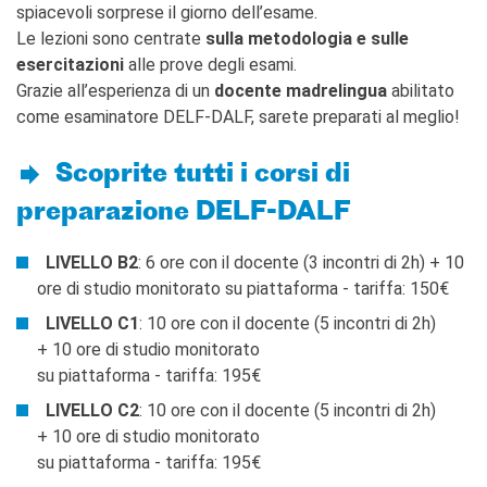
FRANÇAIS
spiacevoli sorprese il giorno dell’esame.
CONTATTACI!
Le lezioni sono centrate
sulla metodologia e sulle
esercitazioni
alle prove degli esami.
RECHERCHER
Grazie all’esperienza di un
docente madrelingua
abilitato
come esaminatore DELF-DALF, sarete preparati al meglio!
Scoprite tutti i corsi di
preparazione DELF-DALF
LIVELLO B2
: 6 ore con il docente (3 incontri di 2h) + 10
ore di studio monitorato su piattaforma - tariffa: 150€
LIVELLO C1
: 10 ore con il docente (5 incontri di 2h)
+ 10 ore di studio monitorato
su piattaforma - tariffa: 195€
LIVELLO C2
: 10 ore con il docente (5 incontri di 2h)
+ 10 ore di studio monitorato
su piattaforma - tariffa: 195€