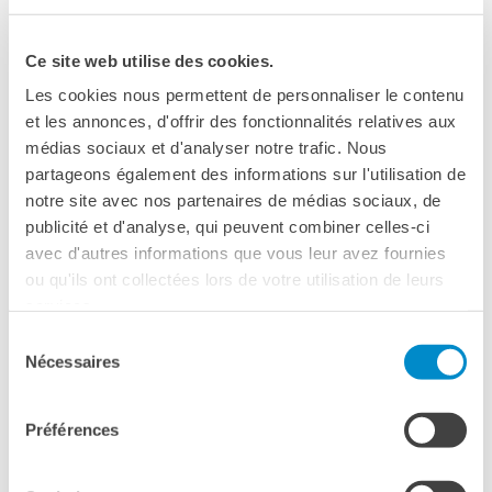
Ce site web utilise des cookies.
Les cookies nous permettent de personnaliser le contenu
Dans cette rubrique
et les annonces, d'offrir des fonctionnalités relatives aux
médias sociaux et d'analyser notre trafic. Nous
partageons également des informations sur l'utilisation de
notre site avec nos partenaires de médias sociaux, de
DELF B2, DALF C1/C2
publicité et d'analyse, qui peuvent combiner celles-ci
CORSI DI PRE­PRA­ZIONE ES­TEN­SI­VA AL
avec d'autres informations que vous leur avez fournies
DELF DALF
ou qu'ils ont collectées lors de votre utilisation de leurs
CORSI ONLINE DI 3 MESI
services.
Sélection
Nécessaires
du
DELF A2, B1, B2
consentement
PRÉ­PA­RA­TION DELF SCO­LAIRE
Préférences
CON PIATTAFORMA