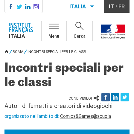
ITALIA
IT
FR
ITALIA
AGENDA
ITALIA
Menu
Cerca
SCUOLA & UNIVERSITÀ
Cooperazione educativa
ROMA
INCONTRI SPECIALI PER LE CLASSI
Cooperazione
TU SEI QUI
universitaria
Incontri speciali per
Studiare in Francia
IL PALAZZO FARNESE
le classi
CHI SIAMO
Contatti
CONDIVIDILO!
Lavora con noi
Autori di fumetti e creatori di videogiochi
CERCA
organizzato nell'ambito di:
Comics&Games@scuola