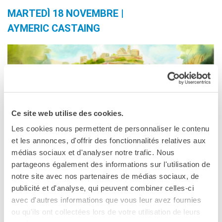
MARTEDÌ 18 NOVEMBRE |
AYMERIC CASTAING
Ce site web utilise des cookies.
Dalle 10.00 alle 11.30
Les cookies nous permettent de personnaliser le contenu
et les annonces, d'offrir des fonctionnalités relatives aux
Online (una connessione a classe)
médias sociaux et d'analyser notre trafic. Nous
Aymeric Castaing ha iniziato la sua carriera come editore
partageons également des informations sur l'utilisation de
musicale nel 2005 prima di dedicarsi all’animazione e ai
notre site avec nos partenaires de médias sociaux, de
videogiochi. È produttore esecutivo di diversi progetti,
publicité et d'analyse, qui peuvent combiner celles-ci
tra cui
Dordogne
, un videogioco che combina musica,
avec d'autres informations que vous leur avez fournies
enigmi e acquerelli, vincitore del
Premio per
ou qu'ils ont collectées lors de votre utilisation de leurs
l’Eccellenza Visiva 2024
. Presenterà alcune opere per