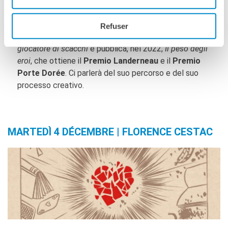
(romanzi e libri per ragazzi) prima di pubblicare la sua
prima serie a fumetti,
Replay
. Firma un’adattamento
Refuser
molto apprezzato dell’opera di Stefan Zweig con
Il
giocatore di scacchi
e pubblica, nel 2022,
Il peso degli
eroi
, che ottiene il
Premio Landerneau
e il
Premio
Porte Dorée
. Ci parlerà del suo percorso e del suo
processo creativo.
MARTEDÌ 4 DÉCEMBRE | FLORENCE CESTAC