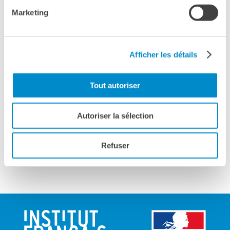
Vedere la mappa
Marketing
Nell’ambito dei “Giovedì della Villa - Questions d’art”,
l’Institut français Italia propone “Comme Crâne, comme
Afficher les détails
culte” di Christian Rizzo. Questa coreografia è stata
adattata per il ballerino Jean Baptiste André, che la
interpreterà il 25 maggio. Christian Rizzo è un artista
Tout autoriser
transdisciplinare: coreografo, regista teatrale, ballerino e
scenografo. Dal 2015 è direttore del Centre
Autoriser la sélection
Choréographique de Montpellier / Languedoc Roussillon
Interpreti
Jean-Baptiste André
Refuser
Sito internet
www.villamedici.it