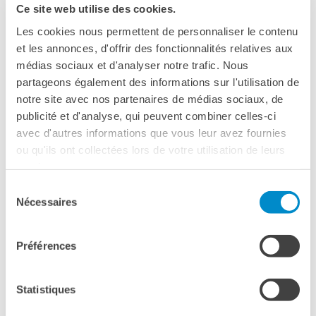
Ce site web utilise des cookies.
Les cookies nous permettent de personnaliser le contenu
et les annonces, d'offrir des fonctionnalités relatives aux
médias sociaux et d'analyser notre trafic. Nous
partageons également des informations sur l'utilisation de
notre site avec nos partenaires de médias sociaux, de
publicité et d'analyse, qui peuvent combiner celles-ci
avec d'autres informations que vous leur avez fournies
ou qu'ils ont collectées lors de votre utilisation de leurs
services.
Sélection
ROMA
Nécessaires
du
consentement
25 maggio 2017, 20:30
Préférences
Accademia di Francia a Roma/ Villa Medici
Viale della Trinità dei Monti, 1
Roma
Statistiques
Telefono 06. 67611