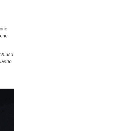
ione
 che
nchiuso
quando