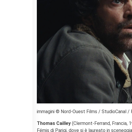
immagini © Nord-Ouest Films / StudioCanal /
Thomas Cailley
(Clermont-Ferrand, Francia, 1
Fémis di Parigi, dove si è laureato in sceneggia