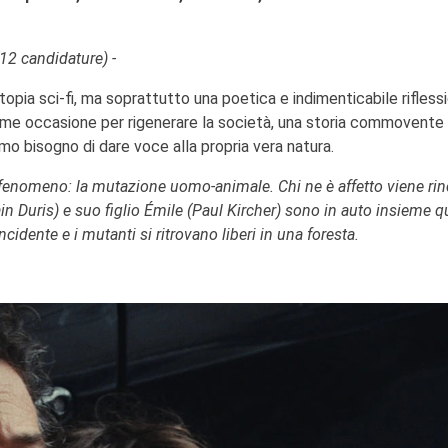
(12 candidature) -
topia sci-fi, ma soprattutto una poetica e indimenticabile rifless
 come occasione per rigenerare la società, una storia commovente
timo bisogno di dare voce alla propria vera natura.
 fenomeno: la mutazione uomo-animale. Chi ne è affetto viene ri
ain Duris) e suo figlio Émile (Paul Kircher) sono in auto insieme 
cidente e i mutanti si ritrovano liberi in una foresta.