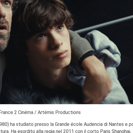
 France 2 Cinéma / Artémis Productions
980) ha studiato presso la Grande école Audencia di Nantes e po
tura. Ha esordito alla regia nel 2011 con il corto Paris Shanghai,