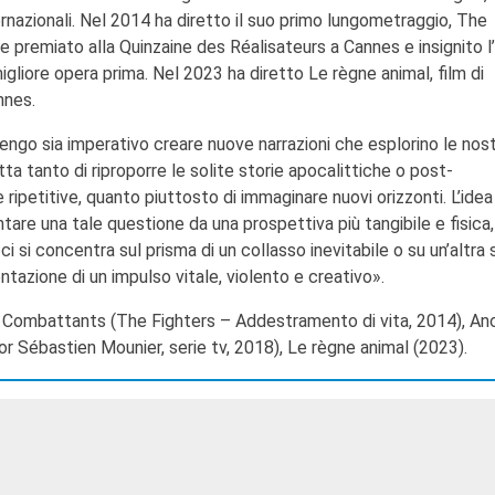
ernazionali. Nel 2014 ha diretto il suo primo lungometraggio, The
 premiato alla Quinzaine des Réalisateurs a Cannes e insignito l
migliore opera prima. Nel 2023 ha diretto Le règne animal, film di
nnes.
tengo sia imperativo creare nuove narrazioni che esplorino le nos
atta tanto di riproporre le solite storie apocalittiche o post-
ripetitive, quanto piuttosto di immaginare nuovi orizzonti. L’idea
re una tale questione da una prospettiva più tangibile e fisica,
ci si concentra sul prisma di un collasso inevitabile o su un’altra 
tazione di un impulso vitale, violento e creativo».
 Combattants (The Fighters – Addestramento di vita, 2014), An
or Sébastien Mounier, serie tv, 2018), Le règne animal (2023).