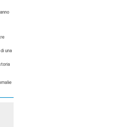
’anno
tre
 di una
storia
omalie