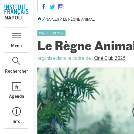
NAPOLI
NAPOLI
NAPLES
LE RÈGNE ANIMAL
VOUS ÊTES ICI
CONTACTS
CINÉ CLUB 2025
COURS DE FRANÇAIS
Le Règne Anima
Menu
DIPLÔMES DELF DALF
MÉDIATHÈQUE
organisé dans le cadre de :
Ciné Club 2025
Présentation
Rechercher
Culturethèque, bibliothèque
numérique
Ressources
bibliographiques
Agenda
ÉCOLE & UNIVERSITÉ
Coopération éducative
Coopération universitaire
Info
Étudier en France