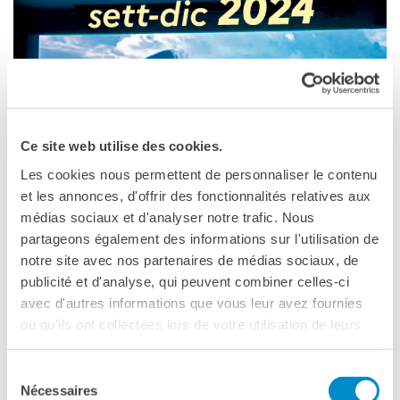
QUI SOMMES-NOUS ?
L'équipe
Contacts et horaires
IF Italia
Carte de membre
Nos partenaires
Diventare sponsor
Ce site web utilise des cookies.
Certificazione ISO UNI EN
SAISON
9001: 2015
Les cookies nous permettent de personnaliser le contenu
NAPOLI
et les annonces, d'offrir des fonctionnalités relatives aux
dall'11 settembre 2024
RECHERCHER
médias sociaux et d'analyser notre trafic. Nous
Institut français de Naples
partageons également des informations sur l'utilisation de
Via Francesco Crispi 86
notre site avec nos partenaires de médias sociaux, de
Napoli
publicité et d'analyse, qui peuvent combiner celles-ci
Téléphone +39 081 761 62 62
avec d'autres informations que vous leur avez fournies
ou qu'ils ont collectées lors de votre utilisation de leurs
Voir la carte
services.
Sélection
CINÉ CLUB 2024
Nécessaires
du