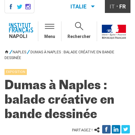
ITALIE
IT
FR
NAPOLI
CONTACTS
NAPOLI
Menu
Rechercher
COURS DE FRANÇAIS
DIPLÔMES DELF DALF
NAPLES
DUMAS À NAPLES : BALADE CRÉATIVE EN BANDE
VOUS ÊTES ICI
DESSINÉE
MÉDIATHÈQUE
Présentation
EXPOSITION
Culturethèque, bibliothèque
numérique
Dumas à Naples :
Ressources
bibliographiques
balade créative en
ÉCOLE & UNIVERSITÉ
Coopération éducative
bande dessinée
Coopération universitaire
Étudier en France
PARTAGEZ !