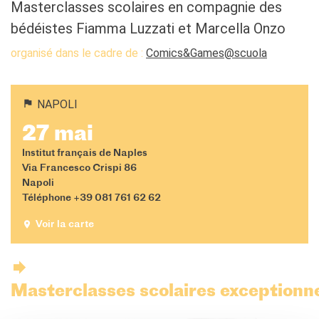
QUI SOMMES-NOUS ?
Masterclasses scolaires en compagnie des
L'équipe
bédéistes Fiamma Luzzati et Marcella Onzo
Contacts et horaires
organisé dans le cadre de :
Comics&Games@scuola
IF Italia
Carte de membre
Nos partenaires
NAPOLI
Diventare sponsor
Certificazione ISO UNI EN
27 mai
9001: 2015
Institut français de Naples
RECHERCHER
Via Francesco Crispi 86
Napoli
Téléphone +39 081 761 62 62
Voir la carte
Masterclasses scolaires exceptionn