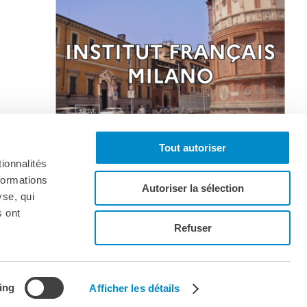
Tout autoriser
ionnalités
formations
Autoriser la sélection
yse, qui
s ont
Iscriviti alla newsletter
Refuser
ing
Afficher les détails