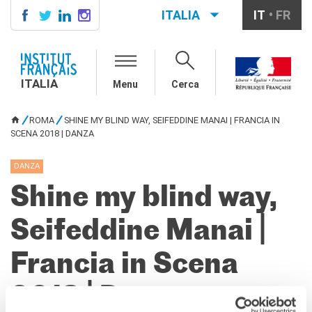
ITALIA
IT
FR
ITALIA
AGENDA
ITALIA
Menu
Cerca
SCUOLA & UNIVERSITÀ
Cooperazione educativa
ROMA
SHINE MY BLIND WAY, SEIFEDDINE MANAI | FRANCIA IN
Cooperazione
TU SEI QUI
SCENA 2018 | DANZA
universitaria
Studiare in Francia
DANZA
IL PALAZZO FARNESE
Shine my blind way,
CHI SIAMO
Contatti
Seifeddine Manai |
Lavora con noi
Francia in Scena
CERCA
2018 | Danza