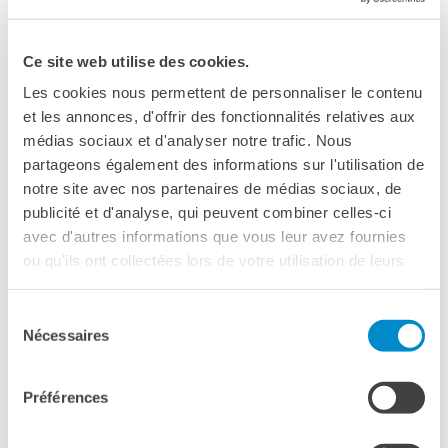
CONDIVIDILO!
Ce site web utilise des cookies.
organizzato nell'ambito di:
La Francia in Scena 2018 / Danza
Les cookies nous permettent de personnaliser le contenu
et les annonces, d'offrir des fonctionnalités relatives aux
médias sociaux et d'analyser notre trafic. Nous
partageons également des informations sur l'utilisation de
notre site avec nos partenaires de médias sociaux, de
publicité et d'analyse, qui peuvent combiner celles-ci
avec d'autres informations que vous leur avez fournies
ou qu'ils ont collectées lors de votre utilisation de leurs
services.
Sélection
Nécessaires
du
ROMA
consentement
27 settembre 2018, 21:00
Préférences
Teatro di Vetro
Via dei Vascellari, 40