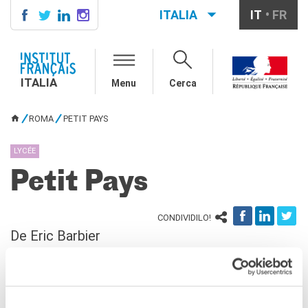
ITALIA
IT
FR
ITALIA
AGENDA
ITALIA
Menu
Cerca
SCUOLA & UNIVERSITÀ
Cooperazione educativa
ROMA
PETIT PAYS
Cooperazione
TU SEI QUI
universitaria
LYCÉE
Studiare in Francia
Petit Pays
IL PALAZZO FARNESE
CHI SIAMO
CONDIVIDILO!
Contatti
De Eric Barbier
Lavora con noi
organizzato nell'ambito di:
Ma classe au cinéma 2024- 2025
CERCA