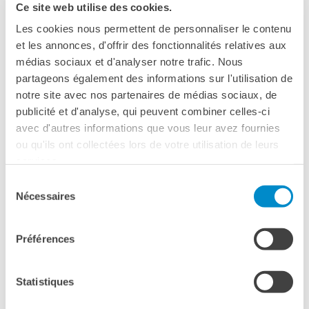
ROMA
Ce site web utilise des cookies.
17 aprile 2025
Les cookies nous permettent de personnaliser le contenu
et les annonces, d'offrir des fonctionnalités relatives aux
Institut français Centre Saint-Louis
médias sociaux et d'analyser notre trafic. Nous
Largo Toniolo 20-22
partageons également des informations sur l'utilisation de
Roma
notre site avec nos partenaires de médias sociaux, de
Vedere la mappa
publicité et d'analyse, qui peuvent combiner celles-ci
avec d'autres informations que vous leur avez fournies
Fr 2020, 1h53, dramma storico | Adattamento
ou qu'ils ont collectées lors de votre utilisation de leurs
cinematografico del romanzo di Gaël Faye «Piccolo
services.
Paese»
Sélection
V.O. in lingua francese con sottotitoli italiani
Nécessaires
du
Temi
: rivolta, famiglia, infanza, guerra, Africa
consentement
Dans les années 1990, un petit garçon vit au Burundi avec
Préférences
son père, un entrepreneur français, sa mère rwandaise et sa
petite sœur. Il passe son temps à faire les quatre cents
Statistiques
coups avec ses copains de classe jusqu’à ce que la guerre
civile éclate mettant fin à l’innocence de son enfance.