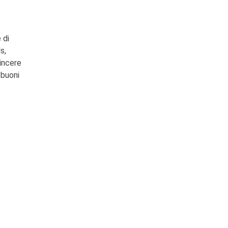
 di
s,
vincere
 buoni