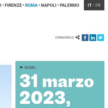
O
FIRENZE
ROMA
NAPOLI
PALERMO
IT
FR
CONDIVIDILO!
ROMA
31 marzo
2023,