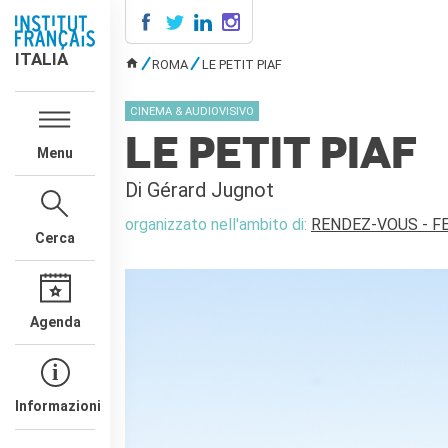
ITALIA
ITALIA
ROMA
LE PETIT PIAF
TU SEI QUI
AGENDA
CINEMA & AUDIOVISIVO
SCUOLA & UNIVERSITÀ
LE PETIT PIAF
Menu
Cooperazione educativa
Cooperazione
Di Gérard Jugnot
universitaria
Studiare in Francia
organizzato nell'ambito di:
RENDEZ-VOUS - F
Cerca
IL PALAZZO FARNESE
CHI SIAMO
Contatti
Agenda
Lavora con noi
CERCA
Informazioni