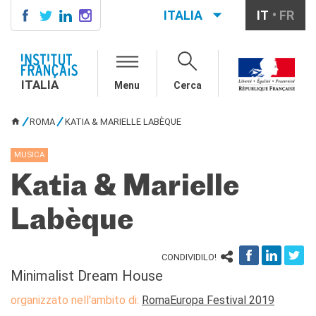
ITALIA
IT
FR
ITALIA
AGENDA
ITALIA
Menu
Cerca
SCUOLA & UNIVERSITÀ
Cooperazione educativa
ROMA
KATIA & MARIELLE LABÈQUE
Cooperazione
TU SEI QUI
universitaria
MUSICA
Studiare in Francia
Katia & Marielle
IL PALAZZO FARNESE
CHI SIAMO
Labèque
Contatti
Lavora con noi
CONDIVIDILO!
CERCA
Minimalist Dream House
organizzato nell'ambito di:
RomaEuropa Festival 2019