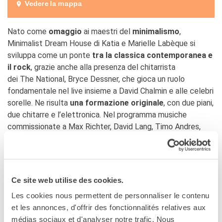
Vedere la mappa
Nato come
omaggio
ai maestri del
minimalismo
,
Minimalist Dream House di Katia e Marielle Labèque si
sviluppa come un ponte
tra la classica contemporanea e
il rock
, grazie anche alla presenza del chitarrista
dei The National, Bryce Dessner, che gioca un ruolo
fondamentale nel live insieme a David Chalmin e alle celebri
sorelle. Ne risulta
una formazione originale
, con due piani,
due chitarre e l’elettronica. Nel programma musiche
commissionate a Max Richter, David Lang, Timo Andres,
Caroline Shaw e Thom Yorke, impegnato per la prima volta
in una composizione classica.
Ce site web utilise des cookies.
Prima nazionale
Les cookies nous permettent de personnaliser le contenu
et les annonces, d'offrir des fonctionnalités relatives aux
médias sociaux et d'analyser notre trafic. Nous