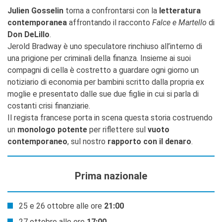
Julien Gosselin
torna a confrontarsi con la
letteratura
contemporanea
affrontando il racconto
Falce e Martello
di
Don DeLillo
.
Jerold Bradway è uno speculatore rinchiuso all’interno di
una prigione per criminali della finanza. Insieme ai suoi
compagni di cella è costretto a guardare ogni giorno un
notiziario di economia per bambini scritto dalla propria ex
moglie e presentato dalle sue due figlie in cui si parla di
costanti crisi finanziarie.
Il regista francese porta in scena questa storia costruendo
un
monologo potente
per riflettere sul
vuoto
contemporaneo
, sul nostro
rapporto con il denaro
.
Prima nazionale
25 e 26 ottobre alle ore
21:00
27 ottobre alle ore
17:00