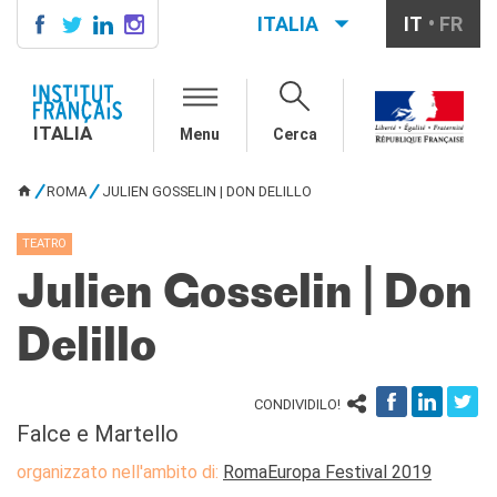
ITALIA
IT
FR
ITALIA
AGENDA
ITALIA
Menu
Cerca
SCUOLA & UNIVERSITÀ
Cooperazione educativa
ROMA
JULIEN GOSSELIN | DON DELILLO
Cooperazione
TU SEI QUI
universitaria
TEATRO
Studiare in Francia
Julien Gosselin | Don
IL PALAZZO FARNESE
CHI SIAMO
Delillo
Contatti
Lavora con noi
CONDIVIDILO!
CERCA
Falce e Martello
organizzato nell'ambito di:
RomaEuropa Festival 2019