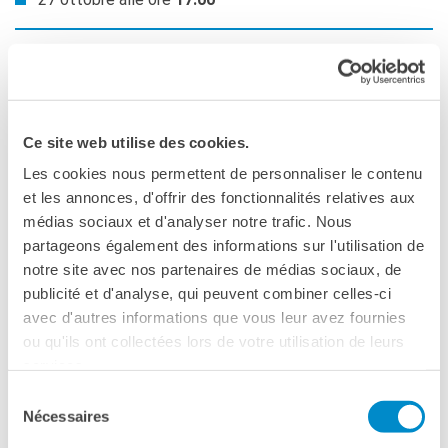
Design luci
: Nicolas Joubert
Design video
: Pierre Martin
Sound design
: Julien Feryn
Costumi
: Caroline Tavernier
Ce site web utilise des cookies.
Ammistrazione, Produzione e Distribuzione:
Eugénie
Les cookies nous permettent de personnaliser le contenu
Tesson
et les annonces, d'offrir des fonctionnalités relatives aux
Organizzazione Tournée e Comunicazione:
Emmanuel
médias sociaux et d'analyser notre trafic. Nous
Mourmant
partageons également des informations sur l'utilisation de
Assistente Amministrazione:
Paul Lacour-Lebouvier
notre site avec nos partenaires de médias sociaux, de
Direttore tecnico: Nicolas Ahssaine
publicité et d'analyse, qui peuvent combiner celles-ci
Assistente Direttore Tecnico:
Vianney Brunin
avec d'autres informations que vous leur avez fournies
Produzione
: Si vous pouviez lécher mon cœur
ou qu'ils ont collectées lors de votre utilisation de leurs
Coproduzione
: Printemps des comédiens Montpellier,
services.
CCAM Vandoeuvre-les-Nancy, Maison de la Culture de
Bourges, Romaeuropa
Sélection
Nécessaires
du
consentement