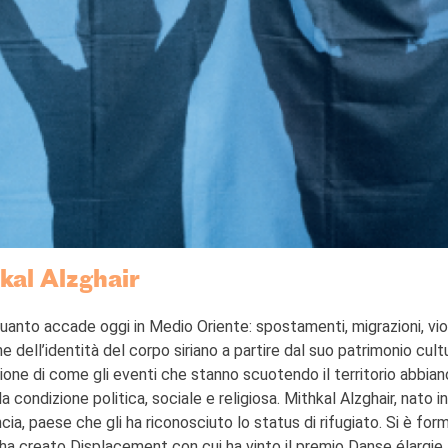
kal Alzghair
quanto accade oggi in Medio Oriente: spostamenti, migrazioni, vio
zione dell’identità del corpo siriano a partire dal suo patrimonio cult
sione di come gli eventi che stanno scuotendo il territorio abbian
la condizione politica, sociale e religiosa. Mithkal Alzghair, nato in 
cia, paese che gli ha riconosciuto lo status di rifugiato. Si è for
ha creato Displacement con cui ha vinto il premio Danse élargie