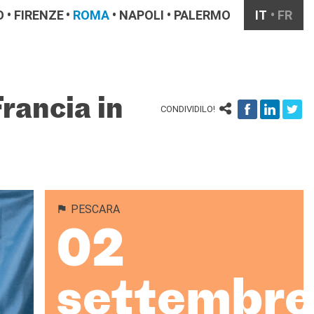
O
FIRENZE
ROMA
NAPOLI
PALERMO
IT
FR
rancia in
CONDIVIDILO!
PESCARA
02
settembre