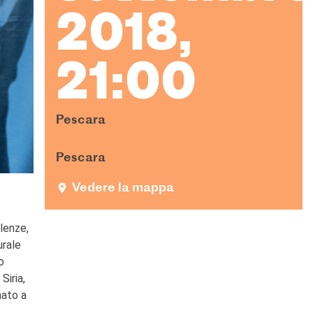
2018,
21:00
Pescara
Pescara
Vedere la mappa
lenze,
urale
o
Siria,
mato a
.