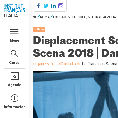
ITALIA
ITALIA
ROMA
DISPLACEMENT SOLO, MITHKAL ALZGHAIR 
TU SEI QUI
AGENDA
DANZA
SCUOLA & UNIVERSITÀ
Displacement Sol
Menu
Cooperazione educativa
Cooperazione
Scena 2018 | Da
universitaria
Studiare in Francia
Cerca
organizzato nell'ambito di:
La Francia in Scen
IL PALAZZO FARNESE
CHI SIAMO
Contatti
Agenda
Lavora con noi
CERCA
Informazioni