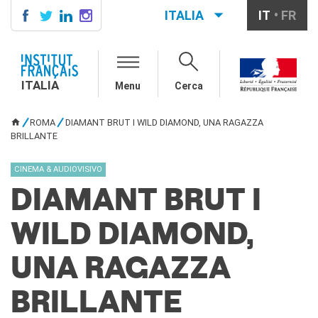
ITALIA
IT
FR
ITALIA
AGENDA
ITALIA
Menu
Cerca
SCUOLA & UNIVERSITÀ
Cooperazione educativa
ROMA
DIAMANT BRUT I WILD DIAMOND, UNA RAGAZZA
Cooperazione
TU SEI QUI
BRILLANTE
universitaria
Studiare in Francia
CINEMA & AUDIOVISIVO
IL PALAZZO FARNESE
DIAMANT BRUT I
CHI SIAMO
Contatti
WILD DIAMOND,
Lavora con noi
UNA RAGAZZA
CERCA
BRILLANTE