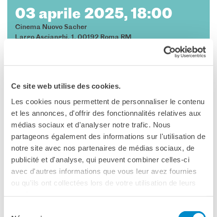
03 aprile 2025, 18:00
Cinema Nuovo Sacher
Largo Ascianghi, 1, 00192 Roma RM
Roma
Telefono 06 581 8116
Vedere la mappa
Ce site web utilise des cookies.
Les cookies nous permettent de personnaliser le contenu
La regista
Agathe Riedinger
presenterà - il
3 aprile
a
et les annonces, d'offrir des fonctionnalités relatives aux
Roma,
al
Cinema Nuovo Sacher, in anteprima italiana
:
médias sociaux et d'analyser notre trafic. Nous
DIAMANT BRUT
I WILD DIAMOND, UNA
partageons également des informations sur l'utilisation de
RAGAZZA BRILLANTE
notre site avec nos partenaires de médias sociaux, de
publicité et d'analyse, qui peuvent combiner celles-ci
ACQUISTA IL TUO BIGLIETTO ONLINE
avec d'autres informations que vous leur avez fournies
ou qu'ils ont collectées lors de votre utilisation de leurs
services.
Sélection