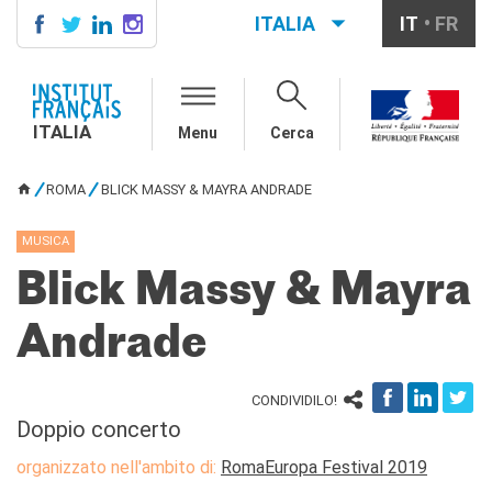
ITALIA
IT
FR
ITALIA
AGENDA
ITALIA
Menu
Cerca
SCUOLA & UNIVERSITÀ
Cooperazione educativa
ROMA
BLICK MASSY & MAYRA ANDRADE
Cooperazione
TU SEI QUI
universitaria
MUSICA
Studiare in Francia
Blick Massy & Mayra
IL PALAZZO FARNESE
CHI SIAMO
Andrade
Contatti
Lavora con noi
CONDIVIDILO!
CERCA
Doppio concerto
organizzato nell'ambito di:
RomaEuropa Festival 2019