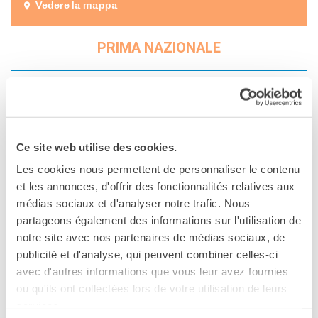
Vedere la mappa
PRIMA NAZIONALE
Blick Bassy
Il camerunense di etnia Bassa Blick Bassy vanta un
Ce site web utilise des cookies.
percorso artistico nel quale mescola influenze africane,
latine e americane, chitarre e banjo, violoncelli e tromboni.
Les cookies nous permettent de personnaliser le contenu
1958, il concept album presentato a Roma,
et les annonces, d'offrir des fonctionnalités relatives aux
è dedicato alla morte, per mano delle forze francesi, di
médias sociaux et d'analyser notre trafic. Nous
Ruben Um Nyobé, leader anticoloniale che ha lottato per
partageons également des informations sur l'utilisation de
l’indipendenza del Camerun.
notre site avec nos partenaires de médias sociaux, de
publicité et d'analyse, qui peuvent combiner celles-ci
alle ore
20:00
avec d'autres informations que vous leur avez fournies
ou qu'ils ont collectées lors de votre utilisation de leurs
services.
Mayra Andrade