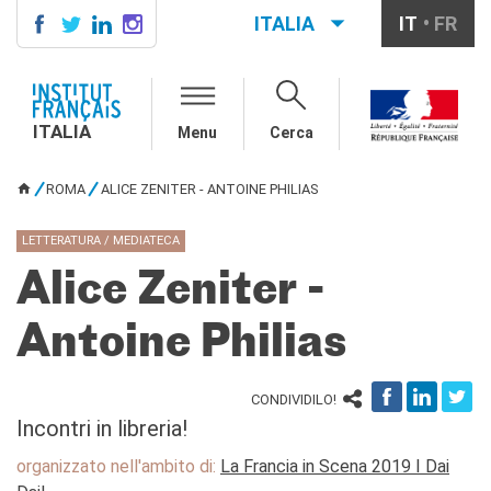
ITALIA
IT
FR
ITALIA
AGENDA
ITALIA
Menu
Cerca
SCUOLA & UNIVERSITÀ
Cooperazione educativa
ROMA
ALICE ZENITER - ANTOINE PHILIAS
Cooperazione
TU SEI QUI
universitaria
LETTERATURA / MEDIATECA
Studiare in Francia
Alice Zeniter -
IL PALAZZO FARNESE
CHI SIAMO
Antoine Philias
Contatti
Lavora con noi
CONDIVIDILO!
CERCA
Incontri in libreria!
organizzato nell'ambito di:
La Francia in Scena 2019 I Dai