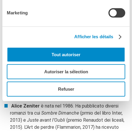
Ma nel 2008, il sogno si è spento. L’inquinamento, la
Marketing
disoccupazione, il fallimenti e soprattutto la crisi degli
alloggi hanno avuto la meglio. Coloro che ne avevano i
mezzi sono partiti; quelli che restano non hanno avuto
scelta. Anna, Elijah e gli altri hanno tutte le ragioni di fuggire
Afficher les détails
da queste rovine della logica denaro e della competizione.
Trovano rifugio in un liceo abbandonato. Quando tutto
Tout autoriser
intorno a loro crolla, quando tutto si allea contro di loro,
devono ricostruire il loro mondo su nuove basi.
Autoriser la sélection
Link Home sweet home
Video de présentation du livre
Refuser
Alice Zeniter
è nata nel 1986. Ha pubblicato diversi
romanzi tra cui
Sombre Dimanche
(prmio del libro Inter,
2013) e
Juste avant l’Oubli
(premio Renaudot dei liceali,
2015). L’Art de perdre (Flammarion, 2017) ha ricevuto