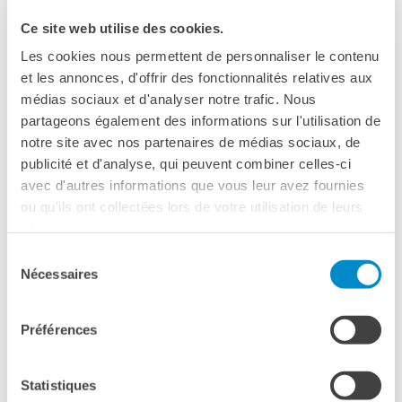
Ce site web utilise des cookies.
ALICE ZENITER - ANTOINE PHILIAS
Les cookies nous permettent de personnaliser le contenu
et les annonces, d'offrir des fonctionnalités relatives aux
Il 29 novembre 2019, Incontri in libreria intorno al
médias sociaux et d'analyser notre trafic. Nous
libro
Home sweet home
!
partageons également des informations sur l'utilisation de
Possibilità di incontro professionale : chi ha paura della
notre site avec nos partenaires de médias sociaux, de
litteratura per adolescenti ?
publicité et d'analyse, qui peuvent combiner celles-ci
avec d'autres informations que vous leur avez fournies
In presenza della direttrice della collezione Maya Michalon-
ou qu'ils ont collectées lors de votre utilisation de leurs
École des loisirs
services.
Sélection
HOME SWEET HOME
Nécessaires
du
consentement
Per molto tempo, Cleveland è stata una culla del sogno
americano. Ha attirato le più grande industrie, e tutti quelli
Préférences
che speravano nella prosperità, o in una vita migliore. Nel
quartiere di Slavic Village vivono le persone provenienti
Statistiques
dall’Europa dell’Est.