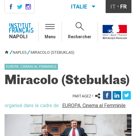
ITALIE
IT
FR
NAPOLI
CONTACTS
NAPOLI
Menu
Rechercher
COURS DE FRANÇAIS
DIPLÔMES DELF DALF
NAPLES
MIRACOLO (STEBUKLAS)
VOUS ÊTES ICI
MÉDIATHÈQUE
Présentation
EUROPA. CINEMA AL FEMMINILE
Culturethèque, bibliothèque
Miracolo (Stebuklas)
numérique
Ressources
bibliographiques
PARTAGEZ !
ÉCOLE & UNIVERSITÉ
organisé dans le cadre de :
EUROPA. Cinema al Femminile
Coopération éducative
Coopération universitaire
Étudier en France