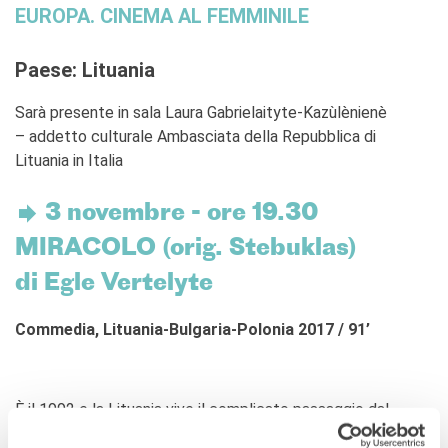
EUROPA. CINEMA AL FEMMINILE
Paese: Lituania
Sarà presente in sala Laura Gabrielaityte-Kazùlènienè
– addetto culturale Ambasciata della Repubblica di
Lituania in Italia
3 novembre - ore 19.30
MIRACOLO (orig. Stebuklas)
di Egle Vertelyte
Commedia, Lituania-Bulgaria-Polonia 2017 / 91’
È il 1992 e la Lituania vive il complicato passaggio dal
comunismo al capitalismo. La piccola fattoria di maiali