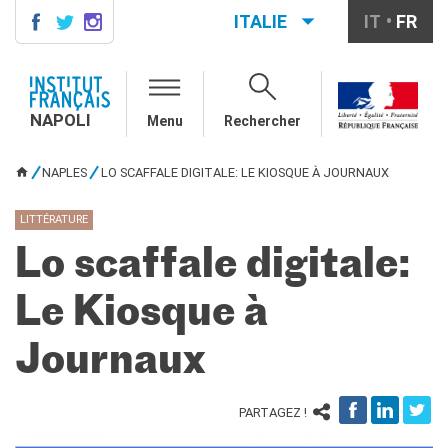
ITALIE
IT
FR
NAPOLI
CONTACTS
NAPOLI
Menu
Rechercher
COURS DE FRANÇAIS
DIPLÔMES DELF DALF
NAPLES
LO SCAFFALE DIGITALE: LE KIOSQUE À JOURNAUX
VOUS ÊTES ICI
MÉDIATHÈQUE
Présentation
LITTÉRATURE
Culturethèque, bibliothèque
Lo scaffale digitale:
numérique
Ressources
Le Kiosque à
bibliographiques
ÉCOLE & UNIVERSITÉ
Journaux
Coopération éducative
Coopération universitaire
PARTAGEZ !
Étudier en France