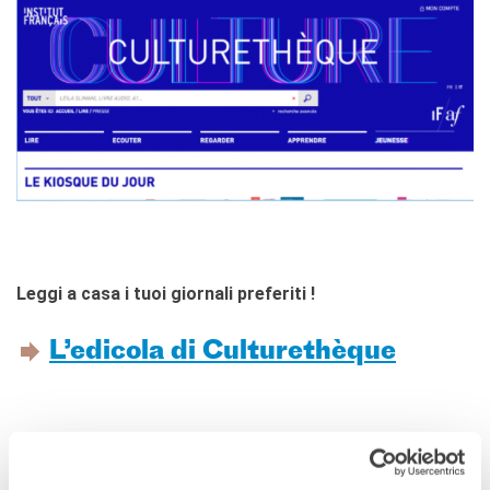
QUI SOMMES-NOUS ?
L'équipe
Contacts et horaires
IF Italia
Carte de membre
Nos partenaires
Diventare sponsor
Certificazione ISO UNI EN
9001: 2015
RECHERCHER
Leggi a casa i tuoi giornali preferiti !
L’edicola di Culturethèque