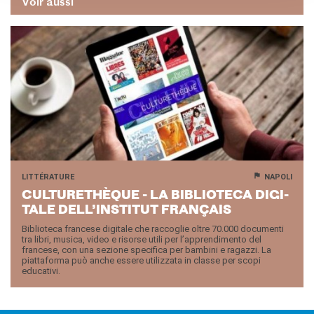
Voir aussi
LITTÉRATURE
NAPOLI
CULTU­RE­THÈQUE - LA BI­BLIO­TE­CA DI­GI­
TALE DELL’INS­TI­TUT FRAN­ÇAIS
Biblioteca francese digitale che raccoglie oltre 70.000 documenti
tra libri, musica, video e risorse utili per l’apprendimento del
francese, con una sezione specifica per bambini e ragazzi. La
piattaforma può anche essere utilizzata in classe per scopi
educativi.