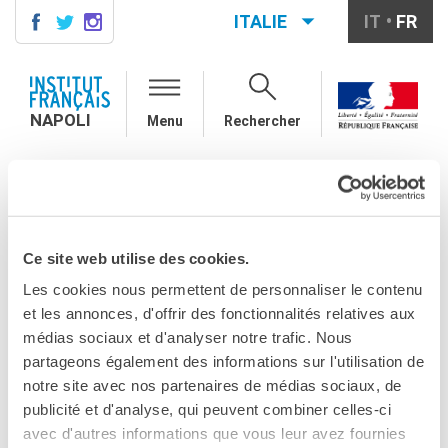
ITALIE
IT
FR
NAPOLI
CONTACTS
NAPOLI
Menu
Rechercher
COURS DE FRANÇAIS
DIPLÔMES DELF DALF
NAPLES
I MECENATI DELL'INSTITUT FRANCAIS NAPOLI
VOUS ÊTES ICI
MÉDIATHÈQUE
I Mecenati
Présentation
Culturethèque, bibliothèque
Ce site web utilise des cookies.
numérique
dell'Institut francais
Ressources
Les cookies nous permettent de personnaliser le contenu
bibliographiques
et les annonces, d'offrir des fonctionnalités relatives aux
Napoli
médias sociaux et d'analyser notre trafic. Nous
ÉCOLE & UNIVERSITÉ
partageons également des informations sur l'utilisation de
Coopération éducative
PARTAGEZ !
notre site avec nos partenaires de médias sociaux, de
Coopération universitaire
publicité et d'analyse, qui peuvent combiner celles-ci
Étudier en France
avec d'autres informations que vous leur avez fournies