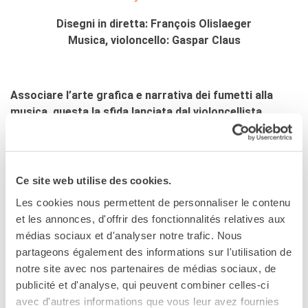
Disegni in diretta: François Olislaeger
Musica, violoncello: Gaspar Claus
Associare l’arte grafica e narrativa dei fumetti alla
musica, questa la sfida lanciata dal violoncellista
Gaspar Claus e dal disegnatore François Olislaeger,
che ci offrono un viaggio onirico in cui ogni tappa è una
sorpresa fondata sulla metamorfosi.
Ce site web utilise des cookies.
C’è un pubblico, un grande schermo, un violoncellista
Les cookies nous permettent de personnaliser le contenu
seduto davanti allo schermo che vede la propria ombra
et les annonces, d'offrir des fonctionnalités relatives aux
proiettata sullo stesso e, sul lato del palco, un disegnatore
médias sociaux et d'analyser notre trafic. Nous
che usa il bianco e il nero per proiettare una storia. Poesia in
partageons également des informations sur l'utilisation de
azione, i due attori di questo dispositivo invitano lo
notre site avec nos partenaires de médias sociaux, de
spettatore a guardare e ascoltare partecipando a un
publicité et d'analyse, qui peuvent combiner celles-ci
viaggio in cui ogni tappa è destinata a sorprendere le
avec d'autres informations que vous leur avez fournies
attese, dove una cosa può trasformarsi in tutt’altra sotto