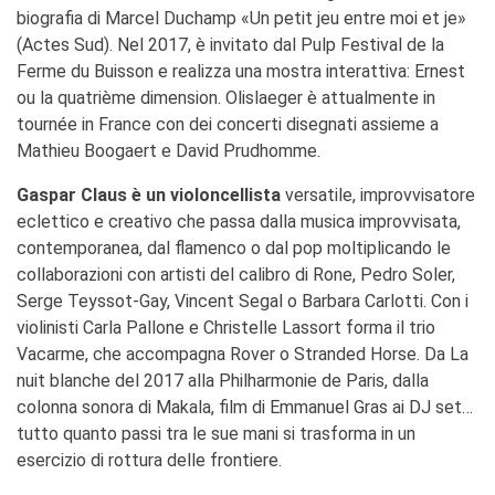
biografia di Marcel Duchamp «Un petit jeu entre moi et je»
(Actes Sud). Nel 2017, è invitato dal Pulp Festival de la
Ferme du Buisson e realizza una mostra interattiva: Ernest
ou la quatrième dimension. Olislaeger è attualmente in
tournée in France con dei concerti disegnati assieme a
Mathieu Boogaert e David Prudhomme.
Gaspar Claus è un violoncellista
versatile, improvvisatore
eclettico e creativo che passa dalla musica improvvisata,
contemporanea, dal flamenco o dal pop moltiplicando le
collaborazioni con artisti del calibro di Rone, Pedro Soler,
Serge Teyssot-Gay, Vincent Segal o Barbara Carlotti. Con i
violinisti Carla Pallone e Christelle Lassort forma il trio
Vacarme, che accompagna Rover o Stranded Horse. Da La
nuit blanche del 2017 alla Philharmonie de Paris, dalla
colonna sonora di Makala, film di Emmanuel Gras ai DJ set…
tutto quanto passi tra le sue mani si trasforma in un
esercizio di rottura delle frontiere.