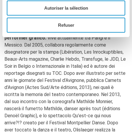
Autoriser la sélection
BIO
Refuser
François Olislaeger è disegnatore, fumettista e
performer grafico.
Vive attualmente tra Parigi e il
Messico. Dal 2005, collabora regolarmente come
disegnatore per la stampa (Libération, Les Inrockuptibles,
Beaux-Arts magazine, Charlie Hebdo, Transfuge, le JDD, Le
Soir in Belgio o Internazionale in Italia) ed è autore dei
reportage disegnati su TOC. Dopo aver illustrato per sette
anni le giornate del Festival d’Avignone, pubblica Carnets
d’Avignon (Actes Sud/Arte éditions, 2013), nei quali è
iscritta la memoria del teatro contemporaneo. Nel 2013,
dal suo incontro con la coreografa Mathilde Monnier,
nascerà il fumetto Mathilde, danser après tout (éditions
Denoël Graphic), e lo spettacolo Qu’est-ce qui nous
arrive?!? creato per il Festival Montpellier Danse. Dopo
aver toccato la danza e il teatro, Olislaeger realizza la