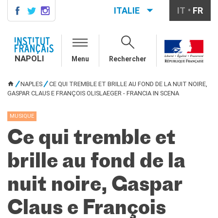
ITALIE
IT
FR
NAPOLI
CONTACTS
NAPOLI
Menu
Rechercher
COURS DE FRANÇAIS
DIPLÔMES DELF DALF
NAPLES
CE QUI TREMBLE ET BRILLE AU FOND DE LA NUIT NOIRE,
VOUS ÊTES ICI
GASPAR CLAUS E FRANÇOIS OLISLAEGER - FRANCIA IN SCENA
MÉDIATHÈQUE
Présentation
MUSIQUE
Culturethèque, bibliothèque
numérique
Ce qui tremble et
Ressources
bibliographiques
brille au fond de la
ÉCOLE & UNIVERSITÉ
Coopération éducative
nuit noire, Gaspar
Coopération universitaire
Étudier en France
Claus e François