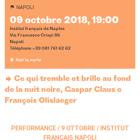
NAPOLI
09 octobre 2018, 19:00
Institut français de Naples
Via Francesco Crispi 86
Napoli
Téléphone +39 081 761 62 62
Voir la carte
Ce qui tremble et brille au fond
de la nuit noire, Gaspar Claus e
François Olislaeger
PERFORMANCE / 9 OTTOBRE / INSTITUT
FRANÇAIS NAPOLI