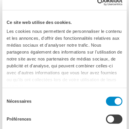
QUI SOMMES-NOUS ?
Musica
L'équipe
Contacts et horaires
Ce site web utilise des cookies.
IF Italia
Carte de membre
Les cookies nous permettent de personnaliser le contenu
Nos partenaires
et les annonces, d'offrir des fonctionnalités relatives aux
Diventare sponsor
médias sociaux et d'analyser notre trafic. Nous
Certificazione ISO UNI EN
partageons également des informations sur l'utilisation de
9001: 2015
notre site avec nos partenaires de médias sociaux, de
publicité et d'analyse, qui peuvent combiner celles-ci
RECHERCHER
avec d'autres informations que vous leur avez fournies
ou qu'ils ont collectées lors de votre utilisation de leurs
services.
ACQUAVIVA DELLE FONTI
Sélection
Concerto Acquaviva delle
Nécessaires
du
Fonti 4 luglio
consentement
Palazzo De Mari, Municipio di Acquaviva delle Fonti
Préférences
Atrio Palazzo di Città, 1