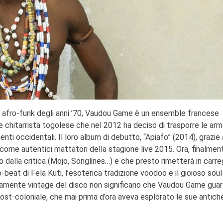
no afro-funk degli anni ’70, Vaudou Game è un ensemble francese
 chitarrista togolese che nel 2012 ha deciso di trasporre le arm
menti occidentali. Il loro album di debutto, “Apiafo” (2014), grazi
i come autentici mattatori della stagione live 2015. Ora, finalmen
o dalla critica (Mojo, Songlines…) e che presto rimetterà in carre
ro-beat di Fela Kuti, l’esoterica tradizione voodoo e il gioioso sou
citamente vintage del disco non significano che Vaudou Game guar
ost-coloniale, che mai prima d’ora aveva esplorato le sue antiche