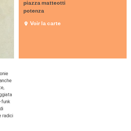
piazza matteotti
potenza
Voir la carte
onie
e anche
te,
ggiata
l-funk
di
 radici