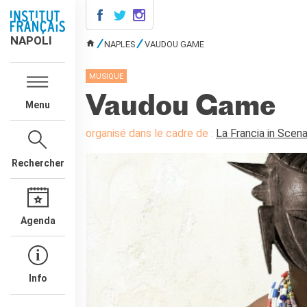
NAPOLI
NAPOLI
NAPLES
VAUDOU GAME
VOUS ÊTES ICI
CONTACTS
MUSIQUE
COURS DE FRANÇAIS
Vaudou Game
Menu
DIPLÔMES DELF DALF
MÉDIATHÈQUE
organisé dans le cadre de :
La Francia in Scen
Présentation
Rechercher
Culturethèque, bibliothèque
numérique
Ressources
bibliographiques
Agenda
ÉCOLE & UNIVERSITÉ
Coopération éducative
Coopération universitaire
Info
Étudier en France