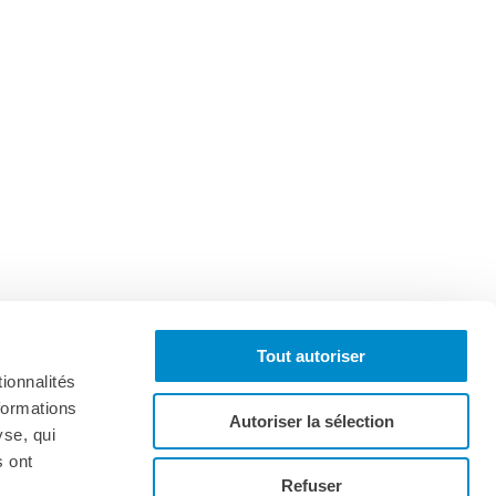
Tout autoriser
ionnalités
formations
Autoriser la sélection
yse, qui
s ont
onnez-vous à la lettre d'informations
Refuser