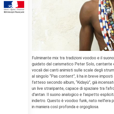
QUI SOMMES-NOUS ?
L'équipe
Contacts et horaires
IF Italia
Carte de membre
Nos partenaires
Diventare sponsor
Certificazione ISO UNI EN
9001: 2015
Fulminante mix tra tradizioni voodoo e il suo
RECHERCHER
guidato dal carismatico Peter Solo, cantante e
vocali dei canti animisti sulle scale degli stru
al singolo “Pas content”, li ha in breve impost
l’atteso secondo album, “Kidayù”, già incensat
un live straripante, capace di spaziare tra l’af
d’antan. Il suono analogico e l’aspetto espli
indietro. Questo è voodoo funk, nato nell’era p
in maniera così profonda e orgogliosa.