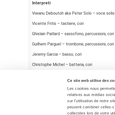
Interpreti
Viwanu Deboutoh aka Peter Solo – voce solist
Vicente Fritis – tastiere, cori
Ghislain Paillard – sassofono, percussioni, cori
Guilhem Parguel – trombone, percussioni, cori
Jeremy Garcia – basso, cori
Christophe Michel – batteria, cori
Nicolas Matagrin – ingegnere del suono
Ce site web utilise des co
Les cookies nous permetten
relatives aux médias socia
sur l'utilisation de notre 
peuvent combiner celles-ci
collectées lors de votre uti