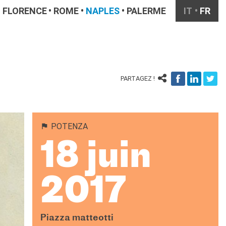
FLORENCE
ROME
NAPLES
PALERME
IT
FR
PARTAGEZ !
POTENZA
18 juin
2017
Piazza matteotti