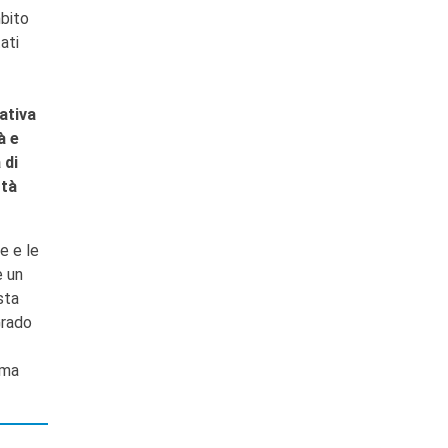
mbito
ati
iativa
à e
 di
ttà
e e le
e un
sta
Grado
 ma