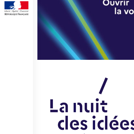
QUI SOMMES-NOUS ?
L'équipe
Contacts et horaires
IF Italia
Carte de membre
Nos partenaires
Diventare sponsor
Certificazione ISO UNI EN
9001: 2015
RECHERCHER