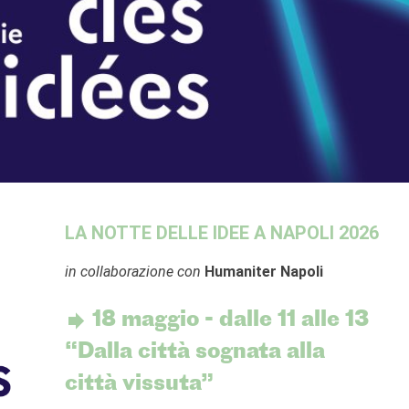
LA NOTTE DELLE IDEE A NAPOLI 2026
in collaborazione con
Humaniter Napoli
18 maggio - dalle 11 alle 13
“Dalla città sognata alla
città vissuta”