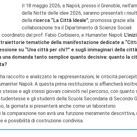
Il 18 maggio 2026, a Napoli, presso il Grenoble, nell’a
della Notte delle idee 2026, saranno presentati i risult
della
ricerca “La Città Ideale”
, promossa grazie alla
collaborazione tra il Dipartimento di Scienze Sociali
I, coordinato dal prof. Fabio Corbisiero, e Humaniter Napoli.
L’iniz
 traiettorie tematiche della manifestazione dedicate a “Citt
flessione su “Una città per chi?” e sugli immaginari della città
 da una domanda tanto semplice quanto decisiva: quanto la ci
ata?
ha raccolto e analizzato le rappresentazioni, le criticità percepit
maniter Napoli. A questa prima restituzione si affiancherà inoltr
le stesse e agli stessi giovani coinvolti nel percorso, con quanto 
studentesse e gli studenti della Scuola Secondaria di Secondo 
so, la giornata si presenterà anche come un laboratorio
 cui la comparazione non avrà una funzione meramente descrittiva,
 e possibilità di costruzione condivisa.