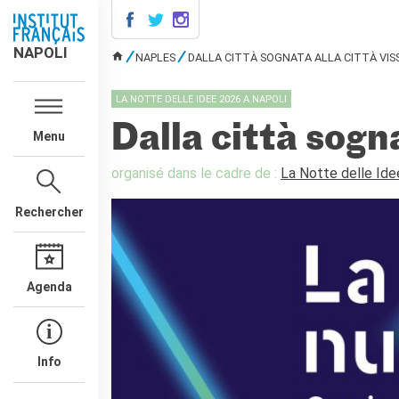
NAPOLI
NAPOLI
NAPLES
DALLA CITTÀ SOGNATA ALLA CITTÀ VIS
VOUS ÊTES ICI
CONTACTS
LA NOTTE DELLE IDEE 2026 A NAPOLI
COURS DE FRANÇAIS
Dalla città sogna
Menu
DIPLÔMES DELF DALF
MÉDIATHÈQUE
organisé dans le cadre de :
La Notte delle Ide
Présentation
Rechercher
Culturethèque, bibliothèque
numérique
Ressources
bibliographiques
Agenda
ÉCOLE & UNIVERSITÉ
Coopération éducative
Coopération universitaire
Info
Étudier en France