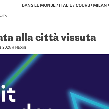
DANS LE MONDE
/
ITALIE
/
COURS
MILAN
SUTA
ta alla città vissuta
e 2026 a Napoli