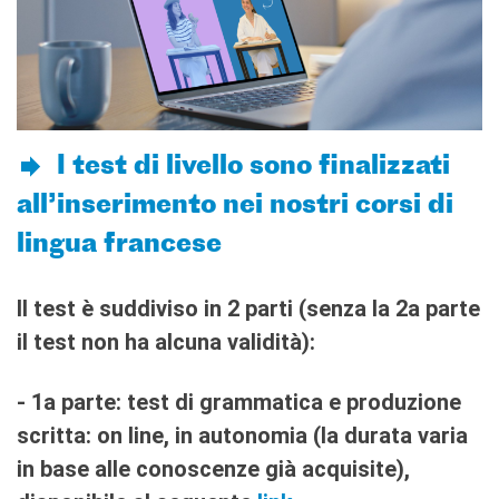
QUI SOMMES-NOUS ?
L'équipe
Contacts et horaires
IF Italia
Carte de membre
Nos partenaires
I test di livello sono finalizzati
Diventare sponsor
Certificazione ISO UNI EN
all’inserimento nei nostri corsi di
9001: 2015
lingua francese
RECHERCHER
Il test è suddiviso in 2 parti
(senza la 2a parte
il test non ha alcuna validità)
:
- 1a parte: test di grammatica e produzione
scritta: on line, in autonomia
(la durata varia
in base alle conoscenze già acquisite),