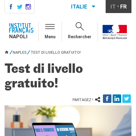
ITALIE
IT
FR
NAPOLI
CONTACTS
NAPOLI
Menu
Rechercher
COURS DE FRANÇAIS
DIPLÔMES DELF DALF
NAPLES
TEST DI LIVELLO GRATUITO!
VOUS ÊTES ICI
MÉDIATHÈQUE
Test di livello
Présentation
Culturethèque, bibliothèque
numérique
gratuito!
Ressources
bibliographiques
PARTAGEZ !
ÉCOLE & UNIVERSITÉ
Coopération éducative
Coopération universitaire
Étudier en France