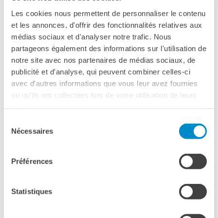
necessario fissare un appuntamento con un docente, a
Les cookies nous permettent de personnaliser le contenu
partire dal giorno successivo, nel limite dei posti disponibili
et les annonces, d'offrir des fonctionnalités relatives aux
(giorni e orari presenti nel link qui sopra).
médias sociaux et d'analyser notre trafic. Nous
partageons également des informations sur l'utilisation de
Vi preghiamo di fissare l’appuntamento (
indicando NOME
notre site avec nos partenaires de médias sociaux, de
e COGNOME
) solo se siete certi di potervi presentare.
publicité et d'analyse, qui peuvent combiner celles-ci
avec d'autres informations que vous leur avez fournies
A conclusione del test, creare
ou qu'ils ont collectées lors de votre utilisation de leurs
l’account sul sito e selezionare il
services.
corso prescelto direttamente
Sélection
Nécessaires
du
tramite sito
consentement
Préférences
AL MOMENTO È DISPONIBILE SOLTANTO LA
PARTE SCRITTA ONLINE, VALIDA PER LE
Statistiques
ISCRIZIONI AI CORSI INDIVIDUALI O BREVI. I
PROSSIMI COLLOQUI ORALI SARANNO