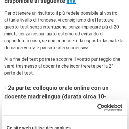
disponibile al seguente
link
Per ottenere un risultato il più fedele possibile al vostro
attuale livello di francese, vi consigliamo di effettuare
questo test senza interruzione, senza impiegare più di 20
minuti, senza nessun aiuto esterno ed evitando di
rispondere a caso; se non conoscete la risposta, lasciate la
domanda vuota e passate alla successiva.
Alla fine del test potrete scoprire il vostro punteggio che
verrà trasmesso al docente che incontrerete per la 2°
parte del test.
- 2a parte: colloquio orale online con un
docente madrelingua
(durata circa 10-
15 min),
valutazione conclusiva immediata,
prenotabile al seguente
link
Dopo aver effettuato la prima parte del test, è
Ce site web utilise des cookies.