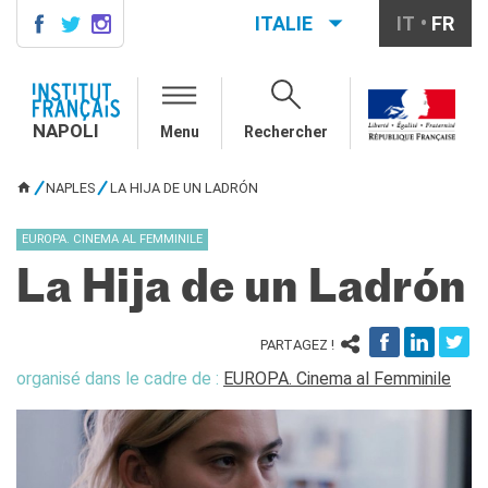
ITALIE
IT
FR
NAPOLI
CONTACTS
NAPOLI
Menu
Rechercher
COURS DE FRANÇAIS
DIPLÔMES DELF DALF
NAPLES
LA HIJA DE UN LADRÓN
VOUS ÊTES ICI
MÉDIATHÈQUE
Présentation
EUROPA. CINEMA AL FEMMINILE
Culturethèque, bibliothèque
La Hija de un Ladrón
numérique
Ressources
bibliographiques
PARTAGEZ !
ÉCOLE & UNIVERSITÉ
organisé dans le cadre de :
EUROPA. Cinema al Femminile
Coopération éducative
Coopération universitaire
Étudier en France