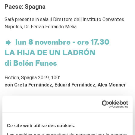
Paese: Spagna
Sarà presente in sala il Direttore dell’Instituto Cervantes
Napoles, Dr. Ferran Ferrando Melià
lun 8
novembre - ore 17.30
LA HIJA DE UN LADRÓN
di Belén Funes
Fiction, Spagna 2019, 100’
con Greta Fernández, Eduard Fernández, Alex Monner
Eclatante esordio alla regia di
Belén Funes
,
La Hija de un
Ladrón
ruota intorno a Sara, una ragazza-madre appena
ventenne costretta a far fronte alla sua precaria situazione
Ce site web utilise des cookies.
contando solo su se stessa: il grande desiderio è
Les cookies nous permettent de personnaliser le contenu