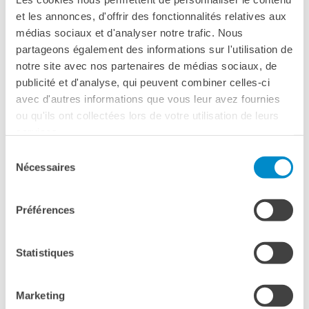
ricomporre un nucleo familiare, avere ciò che ha perso, o
et les annonces, d'offrir des fonctionnalités relatives aux
meglio ciò che le è stato tolto. Il ladro, chi le ha negato
médias sociaux et d'analyser notre trafic. Nous
questa condizione, è il padre, un inetto che torna a farsi
partageons également des informations sur l'utilisation de
vivo in cerca di redenzione, ma finisce per costituire
notre site avec nos partenaires de médias sociaux, de
l’ennesimo ostacolo ai propositi della figlia.
publicité et d'analyse, qui peuvent combiner celles-ci
avec d'autres informations que vous leur avez fournies
Rivelazione assoluta ai
Premi Goya 2020
,
Miglior opera
ou qu'ils ont collectées lors de votre utilisation de leurs
Prima
, e trionfo per
Greta Fernández
all’ultimo Festival di
services.
San Sebastián, per lei la
Concha de Plata
come
Miglior
attrice
.
Sélection
Nécessaires
du
consentement
Préférences
Statistiques
Marketing