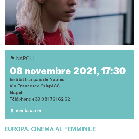
QUI SOMMES-NOUS ?
L'équipe
Contacts et horaires
IF Italia
Carte de membre
Nos partenaires
Diventare sponsor
Certificazione ISO UNI EN
NAPOLI
9001: 2015
08 novembre 2021, 17:30
RECHERCHER
Institut français de Naples
Via Francesco Crispi 86
Napoli
Téléphone +39 081 761 62 62
Voir la carte
EUROPA. CINEMA AL FEMMINILE