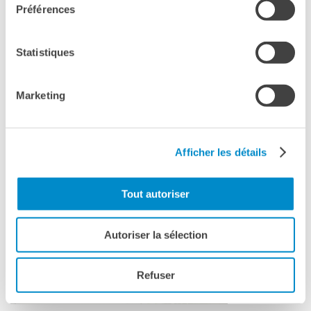
élèves, notamment ceux de l’Istituto Alberghiero Vittorio
Préférences
Veneto et de l’Istituto Comprensivo Pertini à venir jouer sur
la scène de l’Institut.
Statistiques
Marketing
Afficher les détails
Tout autoriser
Autoriser la sélection
Refuser