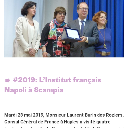
QUI SOMMES-NOUS ?
L'équipe
Contacts et horaires
IF Italia
Carte de membre
Nos partenaires
Diventare sponsor
Certificazione ISO UNI EN
9001: 2015
RECHERCHER
#2019: L’Institut français
Napoli à Scampia
Mardi 28 mai 2019, Monsieur Laurent Burin des Roziers,
Consul Général de France à Naples a visité quatre