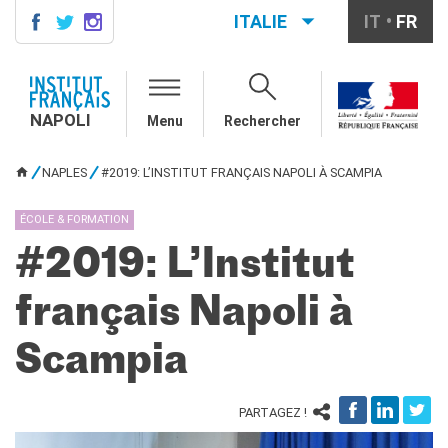
ITALIE
IT
FR
NAPOLI
CONTACTS
NAPOLI
Menu
Rechercher
COURS DE FRANÇAIS
DIPLÔMES DELF DALF
NAPLES
#2019: L’INSTITUT FRANÇAIS NAPOLI À SCAMPIA
VOUS ÊTES ICI
MÉDIATHÈQUE
Présentation
ÉCOLE & FORMATION
Culturethèque, bibliothèque
#2019: L’Institut
numérique
Ressources
français Napoli à
bibliographiques
ÉCOLE & UNIVERSITÉ
Scampia
Coopération éducative
Coopération universitaire
PARTAGEZ !
Étudier en France