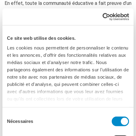
En effet, toute la communauté éducative a fait preuve d’un
investissement considérable pour recevoir leurs hôtes :
interlude musical réalisé par un orchestre, chansons,
spectacles ainsi qu’une pièce de théâtre proposée dans un
français remarquable. L’Istituto Alberghiero Vittorio Veneto
Ce site web utilise des cookies.
a également invité à déjeuner Monsieur le Consul Général,
Magali Claux et Sabrina Innocenti. Le repas et le service en
Les cookies nous permettent de personnaliser le contenu
salle ont été réalisés par les élèves qui ont témoigné d’un
et les annonces, d'offrir des fonctionnalités relatives aux
grand professionalisme.
médias sociaux et d'analyser notre trafic. Nous
partageons également des informations sur l'utilisation de
Ces différentes rencontres promettent de nouvelles
notre site avec nos partenaires de médias sociaux, de
collaborations entre les écoles de Scampia et l’Institut
publicité et d'analyse, qui peuvent combiner celles-ci
Français Napoli ainsi que de nombreux rendez-vous au
avec d'autres informations que vous leur avez fournies
Grenoble. Pour symboliser cette volonté partagée, la
ou qu'ils ont collectées lors de votre utilisation de leurs
conseillère municipale pour l’école et la culture Sabrina
services.
Innocenti, a offert au Consul Général une plaque au nom de
Sélection
la Municipalità 8 de Naples. Monsieur Laurent Burin des
Nécessaires
du
Roziers a chaleureusement remercié les différents
consentement
interlocuteurs pour cette belle journée et a invité les