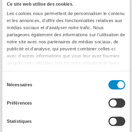
Ce site web utilise des cookies.
humanoïde
Les cookies nous permettent de personnaliser le contenu
particule
et les annonces, d'offrir des fonctionnalités relatives aux
programmer
médias sociaux et d'analyser notre trafic. Nous
sidéral
partageons également des informations sur l'utilisation de
notre site avec nos partenaires de médias sociaux, de
théorie
publicité et d'analyse, qui peuvent combiner celles-ci
transmuter
avec d'autres informations que vous leur avez fournies
ou qu'ils ont collectées lors de votre utilisation de leurs
Consigne
services.
Sélection
Chaque classe ou groupe d’élèves réalisera un dessin,
Nécessaires
du
une petite histoire, une bd, un collage ou un jeu (jeu de
consentement
l’oie, mots croisés, mots fléchés etc.) sur le thème “dis-
moi dix mots d’un monde à venir”. Les 10 mots du
Préférences
concours devront être présents dans la production,
l’histoire ou le jeu.
Une seule production, au format A4
Statistiques
(pdf ou jpg), par établissement sera envoyée.