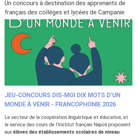
QUI SOMMES-NOUS ?
Un concours à destination des apprenants de
L'équipe
français des collèges et lycées de Campanie
Contacts et horaires
IF Italia
Carte de membre
Nos partenaires
Diventare sponsor
Certificazione ISO UNI EN
9001: 2015
RECHERCHER
JEU-CONCOURS DIS-MOI DIX MOTS D’UN
MONDE À VENIR - FRANCOPHONIE 2026
Le secteur de la coopération linguistique et éducative, et
le service des cours de l’Institut français Napoli proposent
aux
élèves des établissements scolaires de niveau