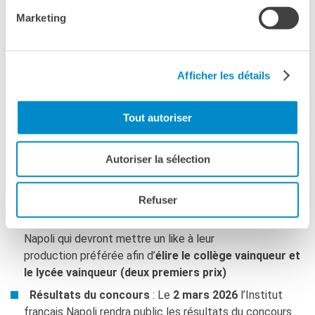
Calendrier du concours et informations
Marketing
Inscription au concours
: avant le
23 janvier 2025
en
complétant le formulaire en ligne
à cette adresse
Afficher les détails
Transmission de la production numérisée
:
jusqu’au
16 février 2026
inclus (date de réception par
l’Institut). Les productions devront être envoyées par
Tout autoriser
mail à
acpf.ifn@institutfrancais.it
en spécifiant
l’objet
:
concours Dis-moi dix mots 2026
+
scuola
Autoriser la sélection
media OU liceo + nom de l’établissement.
Vote sur les réseaux sociaux
: du
23 au 27 février
Refuser
2026
, les productions seront soumises au vote des
internautes sur les réseaux sociaux de l’Institut français
Napoli qui devront mettre un like à leur
production préférée afin d’
élire le collège vainqueur et
le lycée vainqueur (deux premiers prix)
Résultats du concours
: Le
2 mars 2026
l’Institut
français Napoli rendra public les résultats du concours