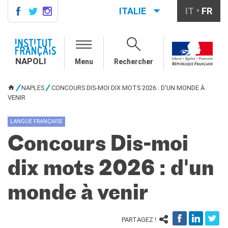
ITALIE
IT
FR
NAPOLI
CONTACTS
NAPOLI
Menu
Rechercher
COURS DE FRANÇAIS
DIPLÔMES DELF DALF
NAPLES
CONCOURS DIS-MOI DIX MOTS 2026 : D'UN MONDE À
VOUS ÊTES ICI
VENIR
MÉDIATHÈQUE
Présentation
LANGUE FRANÇAISE
Culturethèque, bibliothèque
numérique
Concours Dis-moi
Ressources
bibliographiques
dix mots 2026 : d'un
ÉCOLE & UNIVERSITÉ
Coopération éducative
monde à venir
Coopération universitaire
Étudier en France
PARTAGEZ !