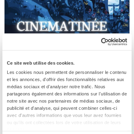
QUI SOMMES-NOUS ?
L'équipe
Contacts et horaires
IF Italia
Carte de membre
Nos partenaires
Diventare sponsor
Certificazione ISO UNI EN
SAISON
9001: 2015
NAPOLI
Ce site web utilise des cookies.
2026
RECHERCHER
Les cookies nous permettent de personnaliser le contenu
et les annonces, d'offrir des fonctionnalités relatives aux
Institut français de Naples
Via Francesco Crispi 86
médias sociaux et d'analyser notre trafic. Nous
Napoli
partageons également des informations sur l'utilisation de
Téléphone +39 081 761 62 62
notre site avec nos partenaires de médias sociaux, de
publicité et d'analyse, qui peuvent combiner celles-ci
Voir la carte
avec d'autres informations que vous leur avez fournies
ou qu'ils ont collectées lors de votre utilisation de leurs
services.