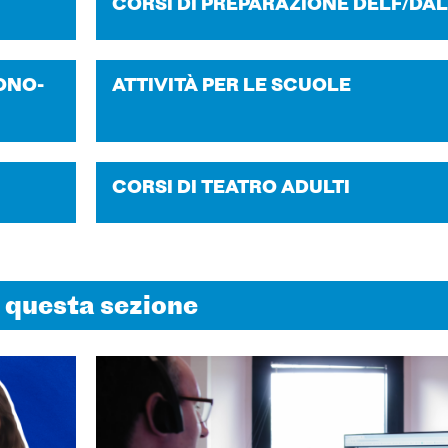
CORSI DI PRE­PA­RA­ZIO­NE DELF/DA
O­NO­
AT­TI­VITÀ PER LE SCUO­LE
CORSI DI TEA­TRO ADUL­TI
n questa sezione