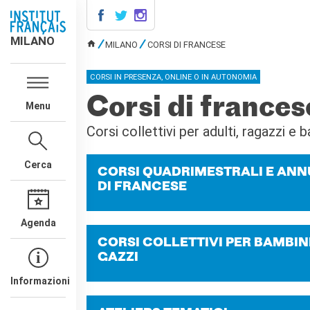
MILANO
MILANO
MILANO
CORSI DI FRANCESE
TU SEI QUI
AGENDA
CORSI IN PRESENZA, ONLINE O IN AUTONOMIA
CONTATTI
Corsi di frances
Menu
CORSI DI FRANCESE
Corsi quadrimestrali e annuali
Corsi collettivi per adulti, ragazzi e 
di francese
Corsi intensivi mensili di
Cerca
francese
CORSI QUA­DRI­ME­STRA­LI E AN­N
Corsi collettivi per bambini e
DI FRAN­CE­SE
ragazzi
Corsi individuali
Agenda
Ateliers tematici
CORSI COL­LET­TI­VI PER BAM­BI­N
Corsi di preparazione
GAZ­ZI
DELF/DALF
Corsi su piattaforma
Informazioni
Corsi per le scuole