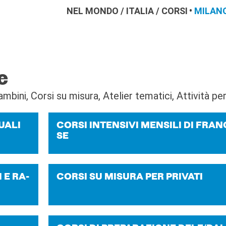
NEL MONDO
/
ITALIA
/
CORSI
MILAN
e
bambini, Corsi su misura, Atelier tematici, Attività p
UA­LI
CORSI IN­TEN­SI­VI MEN­SI­LI DI FRAN
SE
I E RA­
CORSI SU MI­SU­RA PER PRI­VA­TI