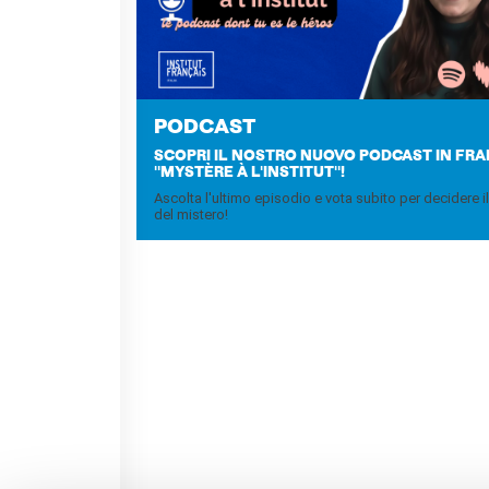
Francia
Studiare in Francia
PARTENARIATI
Affittare i nostri spazi
Le cercle des amis
PO­D­CA­ST
SCOPRI IL NOSTRO NUOVO PODCAST IN FR
CHI SIAMO
"MYSTÈRE À L'INSTITUT"!
Contatti
Ascolta l'ultimo episodio e vota subito per decidere i
del mistero!
IF Italia
Come raggiungerci
L'équipe
Certificazione di qualità
La Carte Institut français
Milano
Lavora con noi
Istituzioni francesi
CERCA