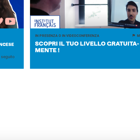
IN PRESENZA O IN VIDEOCONFERENZA
M
SCO­PRI IL TUO LI­VEL­LO GRA­TUI­TA­
ANCESE
MEN­TE !
l seguito