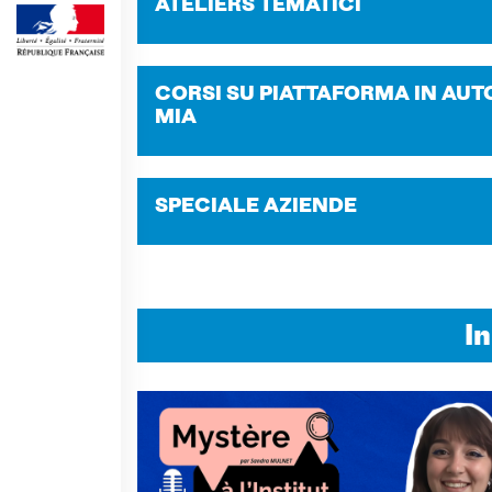
Corsi aziendali
ATE­LIERS TE­MA­TI­CI
Informazioni utili: Calendario
e CGV
Corsi di teatro
CORSI SU PIAT­TA­FOR­MA IN AU­T
MIA
DIPLOMI & TEST
Diplomi DELF DALF
Test di lingua TCF
SPE­CIA­LE AZIEN­DE
SERVIZIO TRADUZIONE
MEDIATECA
Catalogo
Culturethèque
I
CINEMA
SCUOLA & UNIVERSITÀ
Cooperazione educativa
Cooperazione
universitaria
Soggiorni linguistici in