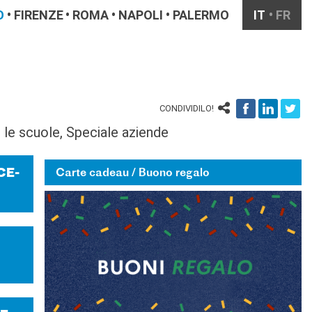
O
FIRENZE
ROMA
NAPOLI
PALERMO
IT
FR
CONDIVIDILO!
er le scuole, Speciale aziende
­CE­
Carte cadeau / Buono regalo